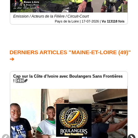
Emission / Acteurs de la Filière / Circuit-Court
Pays de la Loire |
17-07-2026
|
Vu 113118 fois
DERNIERS ARTICLES "MAINE-ET-LOIRE (49)"
➔
Cap sur la Côte d’Ivoire avec Boulangers Sans Frontières
! 🇨🇮🥖