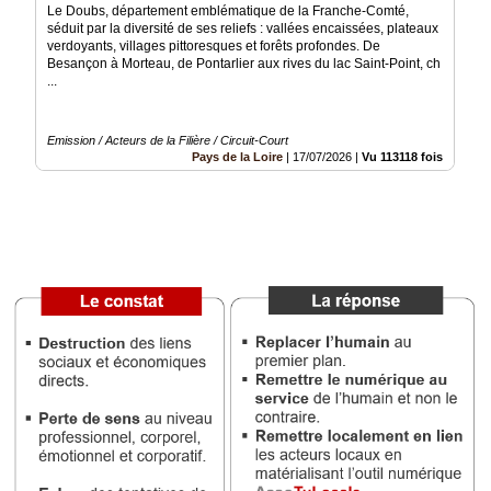
Gazette
Le Doubs, département emblématique de la Franche-Comté,
séduit par la diversité de ses reliefs : vallées encaissées, plateaux
Vidéos
verdoyants, villages pittoresques et forêts profondes. De
Besançon à Morteau, de Pontarlier aux rives du lac Saint-Point, ch
...
Médias
du
groupe
Emission / Acteurs de la Filière / Circuit-Court
Pays de la Loire
|
17/07/2026
|
Vu 113118 fois
Blogs
Prémium
Inscription
annuaire
pro
Accès
éditeur