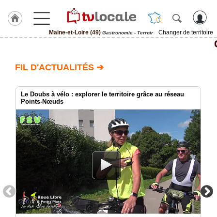
Maine-et-Loire (49)
Changer de territoire
Gastronomie - Terroir
J'adhère
à
Hulcoq
FIL D'ACTUALITÉS ➔
ACCUEIL
Maine-
et-
Le Doubs à vélo : explorer le territoire grâce au réseau
Loire
Points-Nœuds
(49)
TvLocale
France
Accueil
RUBRIQUES
Agenda