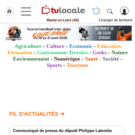
Maine-et-Loire (49)
Changer de territoire
J'adhère
à
Hulcoq
Agriculture
-
Culture
-
Economie
-
Education
ACCUEIL
Formation
-
Gastronomie Terroirs
-
Geeks
-
Nature
Maine-
et-
Environnement
-
Numérique
-
Santé
-
Société
-
Loire
Sports
-
Tourisme
(49)
TvLocale
France
Accueil
RUBRIQUES
FIL D'ACTUALITÉS ➔
Agenda
Communiqué de presse du député Philippe Latombe