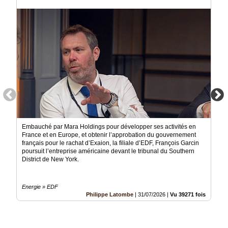
Gazette
Vidéos
Médias
du
groupe
Blogs
Prémium
Inscription
annuaire
pro
Embauché par Mara Holdings pour développer ses activités en
France et en Europe, et obtenir l’approbation du gouvernement
Accès
éditeur
français pour le rachat d’Exaion, la filiale d’EDF, François Garcin
poursuit l’entreprise américaine devant le tribunal du Southern
District de New York.
Energie » EDF
Philippe Latombe
|
31/07/2026
|
Vu 39271 fois