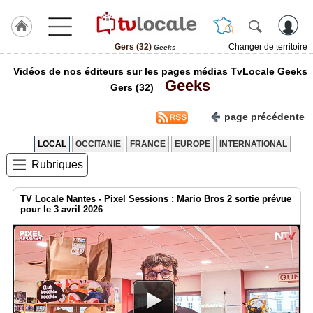
Gers (32)
Changer de territoire
Geeks
J'adhère
Vidéos de nos éditeurs sur les pages médias TvLocale Geeks
à
Geeks
Hulcoq
Gers (32)
ACCUEIL
page précédente
Gers
(32)
LOCAL
OCCITANIE
FRANCE
EUROPE
INTERNATIONAL
Rubriques
TvLocale
France
TV Locale Nantes - Pixel Sessions : Mario Bros 2 sortie prévue
Accueil
pour le 3 avril 2026
RUBRIQUES
Agenda
Gazette