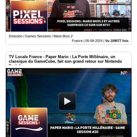
Vidéos
Médias
du
groupe
Emission / Games Sessions / Mario Bros 2
Blogs
Prémium
France |
05-08-2024
|
Vu 109077 fois
Inscription
TV Locale France - Paper Mario : La Porte Millénaire, un
annuaire
pro
classique du GameCube, fait son grand retour sur Nintendo
Switch
Accès
éditeur