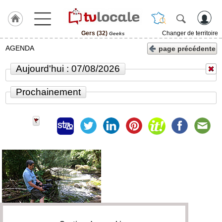
Gers (32)
Changer de territoire
Geeks
J'adhère
AGENDA
page précédente
à
Hulcoq
Aujourd'hui : 07/08/2026
ACCUEIL
Gers
Prochainement
(32)
TvLocale
France
Accueil
RUBRIQUES
Agenda
Gazette