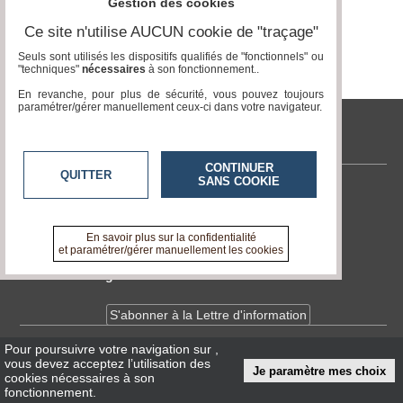
Gestion des cookies
Vidéos
Ce site n'utilise AUCUN cookie de "traçage"
Médias
Seuls sont utilisés les dispositifs qualifiés de "fonctionnels" ou
du
"techniques"
nécessaires
à son fonctionnement..
groupe
En revanche, pour plus de sécurité, vous pouvez toujours
paramétrer/gérer manuellement ceux-ci dans votre navigateur.
Blogs
Prémium
tvlocale.fr
Inscription
annuaire
CONTINUER
QUITTER
pro
SANS COOKIE
Contactez-nous
Accès
En savoir +
éditeur
A propos de tvlocale.fr
En savoir plus sur la confidentialité
et paramétrer/gérer manuellement les cookies
Devenir délégué
S'abonner à la Lettre d'information
Pour poursuivre votre navigation sur
,
Infos
CNIL/RGPD
vous devez acceptez l’utilisation des
Je paramètre mes choix
Conditions Générales d'Utilisation
cookies nécessaires à son
fonctionnement.