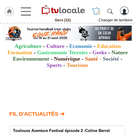
Gers (32)
Changer de territoire
J'adhère
à
Hulcoq
Agriculture
-
Culture
-
Economie
-
Education
ACCUEIL
Formation
-
Gastronomie Terroirs
-
Geeks
-
Nature
Gers
(32)
Environnement
-
Numérique
-
Santé
-
Société
-
Sports
-
Tourisme
TvLocale
France
Accueil
RUBRIQUES
FIL D'ACTUALITÉS ➔
Agenda
Gazette
Toulouse Aventure Festival épisode 2 :Coline Berret