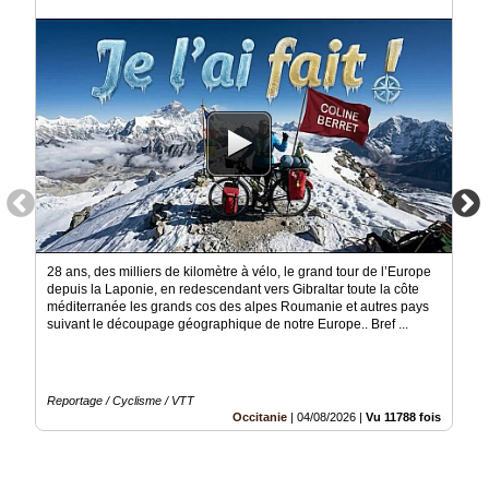
Vidéos
Médias
du
groupe
Blogs
Prémium
Inscription
annuaire
pro
Accès
28 ans, des milliers de kilomètre à vélo, le grand tour de l’Europe
éditeur
depuis la Laponie, en redescendant vers Gibraltar toute la côte
méditerranée les grands cos des alpes Roumanie et autres pays
suivant le découpage géographique de notre Europe.. Bref ...
Reportage / Cyclisme / VTT
Occitanie
|
04/08/2026
|
Vu 11788 fois