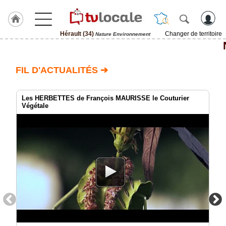
Hérault (34)
Changer de territoire
Nature Environnement
J'adhère
à
Hulcoq
FIL D'ACTUALITÉS ➔
ACCUEIL
Hérault
(34)
Les HERBETTES de François MAURISSE le Couturier
Végétale
TvLocale
France
Accueil
RUBRIQUES
Agenda
Gazette