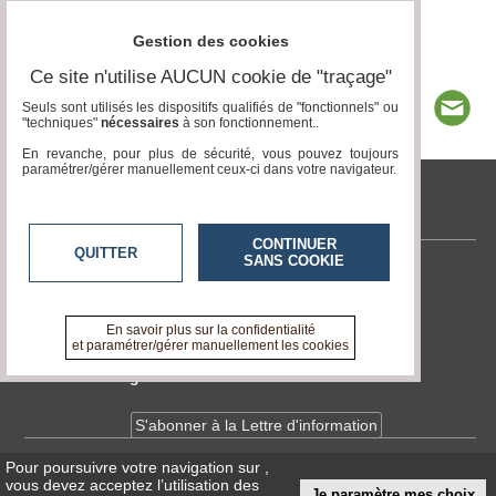
Gestion des cookies
Ce site n'utilise AUCUN cookie de "traçage"
Seuls sont utilisés les dispositifs qualifiés de "fonctionnels" ou
"techniques"
nécessaires
à son fonctionnement..
En revanche, pour plus de sécurité, vous pouvez toujours
paramétrer/gérer manuellement ceux-ci dans votre navigateur.
tvlocale.fr
CONTINUER
QUITTER
SANS COOKIE
Contactez-nous
En savoir +
A propos de tvlocale.fr
En savoir plus sur la confidentialité
et paramétrer/gérer manuellement les cookies
Devenir délégué
S'abonner à la Lettre d'information
Pour poursuivre votre navigation sur
,
Infos
CNIL/RGPD
vous devez acceptez l’utilisation des
Je paramètre mes choix