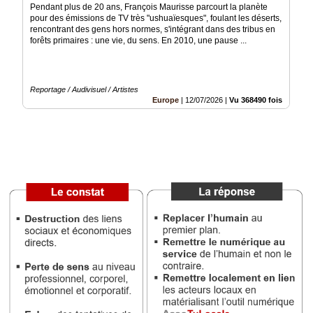
Pendant plus de 20 ans, François Maurisse parcourt la planète
Vidéos
pour des émissions de TV très "ushuaïesques", foulant les déserts,
rencontrant des gens hors normes, s'intégrant dans des tribus en
Médias
forêts primaires : une vie, du sens. En 2010, une pause ...
du
groupe
Blogs
Reportage / Audivisuel / Artistes
Prémium
Europe
|
12/07/2026
|
Vu 368490 fois
Inscription
annuaire
pro
Accès
éditeur