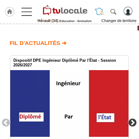
Hérault (34)
Changer de territoire
Education - formation
J'adhère
à
Hulcoq
FIL D'ACTUALITÉS ➔
ACCUEIL
Hérault
(34)
Dispositif DPE Ingénieur Diplômé Par l'État - Session
2026/2027
TvLocale
France
Accueil
RUBRIQUES
Agenda
Gazette