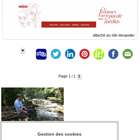
Vidéos
Médias
du
groupe
attaché au site
Montpellier
Blogs
Prémium
Inscription
annuaire
pro
Accès
Page 1 / 1
1
éditeur
Gestion des cookies