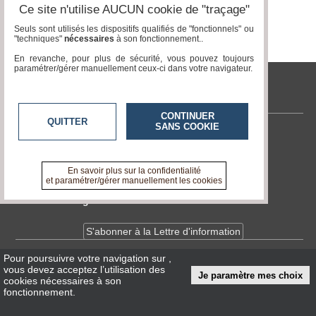
Ce site n'utilise AUCUN cookie de "traçage"
Seuls sont utilisés les dispositifs qualifiés de "fonctionnels" ou
"techniques"
nécessaires
à son fonctionnement..
En revanche, pour plus de sécurité, vous pouvez toujours
paramétrer/gérer manuellement ceux-ci dans votre navigateur.
tvlocale.fr
CONTINUER
QUITTER
SANS COOKIE
Contactez-nous
En savoir +
A propos de tvlocale.fr
En savoir plus sur la confidentialité
et paramétrer/gérer manuellement les cookies
Devenir délégué
S'abonner à la Lettre d'information
Pour poursuivre votre navigation sur
,
Infos
CNIL/RGPD
vous devez acceptez l’utilisation des
Je paramètre mes choix
Conditions Générales d'Utilisation
cookies nécessaires à son
fonctionnement.
« accès éditeur »