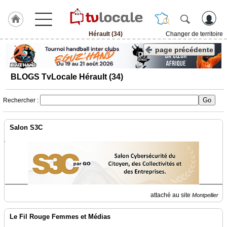
Hérault (34)
Changer de territoire
J'adhère
page précédente
à
Hulcoq
BLOGS TvLocale Hérault (34)
ACCUEIL
Hérault
(34)
Rechercher :
TvLocale
Salon S3C
France
Accueil
RUBRIQUES
attaché au site
Agenda
Montpellier
Gazette
Le Fil Rouge Femmes et Médias