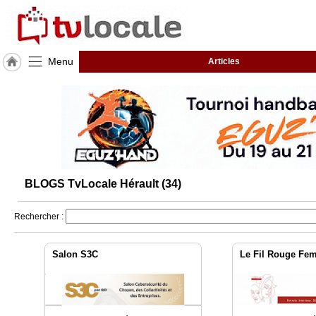
Menu
Articles
J'adhère
à
Hulcoq
ACCUEIL
Hérault
(34)
BLOGS TvLocale Hérault (34)
TvLocale
France
Rechercher :
Accueil
RUBRIQUES
Salon S3C
Le Fil Rouge Fe
Agenda