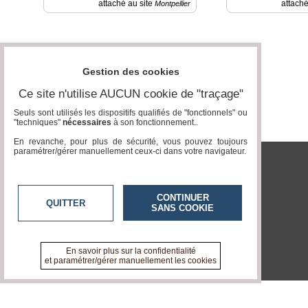
Gazette
attaché au site
attaché
Montpellier
Vidéos
Médias
du
Gestion des cookies
groupe
Ce site n'utilise AUCUN cookie de "traçage"
Blogs
Prémium
Seuls sont utilisés les dispositifs qualifiés de "fonctionnels" ou
"techniques"
nécessaires
à son fonctionnement..
Inscription
En revanche, pour plus de sécurité, vous pouvez toujours
annuaire
paramétrer/gérer manuellement ceux-ci dans votre navigateur.
pro
tvlocale.fr
Accès
éditeur
CONTINUER
QUITTER
SANS COOKIE
En savoir plus sur la confidentialité
et paramétrer/gérer manuellement les cookies