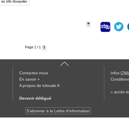
 au site
Montpellier
Page 1 / 1
1
Contactez-nous
Infos
CNI
En savoir +
Conditions
A propos de tvlocale.fr
« accès éd
Devenir délégué
S'abonner à la Lettre d'information