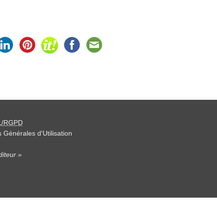
L/RGPD
 Générales d'Utilisation
iteur »