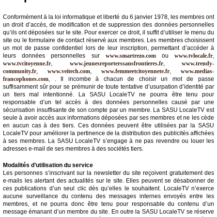
Conformément à la loi informatique et liberté du 6 janvier 1978, les membres ont
un droit d’accès, de modification et de suppression des données personnelles
qu’ils ont déposées sur le site. Pour exercer ce droit, il suffit d’utiliser le menu du
site ou le formulaire de contact réservé aux membres. Les membres choisissent
un mot de passe confidentiel lors de leur inscription, permettant d’accéder à
leurs données personnelles sur
www.smartrezo.com
ou
www.tvlocale.fr
,
www.tvcitoyenne.fr
,
www.jeunesreporterssansfrontieres.fr
,
www.trendy-
community.fr
,
www.veitech.com
,
www.femmeetcitoyennete.fr
,
www.medias-
francophones.com
, . Il incombe à chacun de choisir un mot de passe
suffisamment sûr pour se prémunir de toute tentative d’usurpation d’identité par
un tiers mal intentionné. La SASU LocaleTV ne pourra être tenu pour
responsable d’un tel accès à des données personnelles causé par une
sécurisation insuffisante de son compte par un membre. La SASU LocaleTV est
seule à avoir accès aux informations déposées par ses membres et ne les cède
en aucun cas à des tiers. Ces données peuvent être utilisées par la SASU
LocaleTV pour améliorer la pertinence de la distribution des publicités affichées
à ses membres. La SASU LocaleTV s’engage à ne pas revendre ou louer les
adresses e-mail de ses membres à des sociétés tiers.
Modalités d’utilisation du service
Les personnes s’inscrivant sur la newsletter du site reçoivent gratuitement des
e-mails les alertant des actualités sur le site. Elles peuvent se désabonner de
ces publications d’un seul clic dès qu’elles le souhaitent. LocaleTV n’exerce
aucune surveillance du contenu des messages internes envoyés entre les
membres, et ne pourra donc être tenu pour responsable du contenu d’un
message émanant d’un membre du site. En outre la SASU LocaleTV se réserve