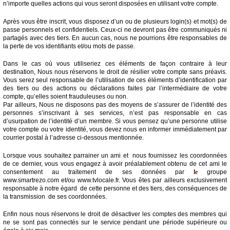
n’importe quelles actions qui vous seront disposées en utilisant votre compte.
Après vous être inscrit, vous disposez d’un ou de plusieurs login(s) et mot(s) de
passe personnels et confidentiels. Ceux-ci ne devront pas être communiqués ni
partagés avec des tiers. En aucun cas, nous ne pourrions être responsables de
la perte de vos identifiants et/ou mots de passe.
Dans le cas où vous utiliseriez ces éléments de façon contraire à leur
destination, Nous nous réservons le droit de résilier votre compte sans préavis.
Vous serez seul responsable de l’utilisation de ces éléments d’identification par
des tiers ou des actions ou déclarations faites par l’intermédiaire de votre
compte, qu’elles soient frauduleuses ou non.
Par ailleurs, Nous ne disposons pas des moyens de s’assurer de l’identité des
personnes s’inscrivant à ses services, n’est pas responsable en cas
d’usurpation de l’identité d’un membre. Si vous pensez qu’une personne utilise
votre compte ou votre identité, vous devez nous en informer immédiatement par
courrier postal à l’adresse ci-dessous mentionnée.
Lorsque vous souhaitez parrainer un ami et nous fournissez les coordonnées
de ce dernier, vous vous engagez à avoir préalablement obtenu de cet ami le
consentement au traitement de ses données par
le
groupe
www.smartrezo.com et/ou www.tvlocale.fr. Vous êtes par ailleurs exclusivement
responsable à notre égard de cette personne et des tiers, des conséquences de
la transmission de ses coordonnées.
Enfin nous nous réservons le droit de désactiver les comptes des membres qui
ne se sont pas connectés sur le service pendant une période supérieure ou