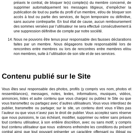
préavis le contrat, de bloquer le(s) compte(s) du membre concerné, de
supprimer automatiquement les messages litigieux, d’empêcher la
publication de tout ou partie du profil d’un membre, et/ou de bloquer son
accès à tout ou partie des services, de façon temporaire ou définitive,
sans aucune contrepartie. En tout état de cause, aucun remboursement
des sommes versées par l’utilisateur ne sera effectué consécutivement à
une suppression définitive de compte par notre société.
Nous ne pouvons être tenus pour responsable des fausses déclarations
faites par un membre. Nous dégageons toute responsabilité lors de
rencontres entre membres ou lors de rencontres entre membres et/ou
non membres, suite à l’utilisation de son site et de ses services.
Contenu publié sur le Site
Vous êtes seul responsable des photos, profils (y compris vos nom, photos et
ressemblances), messages, notes, textes, informations, musiques, vidéos,
annonces, listes et autre contenu que vous chargez ou publiez le Site ou que
vous transmettez ou partagez avec d’autres utilisateurs. Vous vous interdisez de
publier, transmettre ou partager, sur le site, un contenu dont vous n’êtes pas
l’auteur ou que vous n’avez pas le droit de publier. Vous acceptez sans réserve
que nous puissions, le cas échéant, modifier, supprimer ou retirer sans préavis
tout contenu utilisateur, à son entière discrétion, avec ou sans motif, y compris
tout contenu utilisateur que nous estimons enfreindre les conditions du présent
contrat ainsi que tout pouvant présenter un caractère offensant ou illégal ou