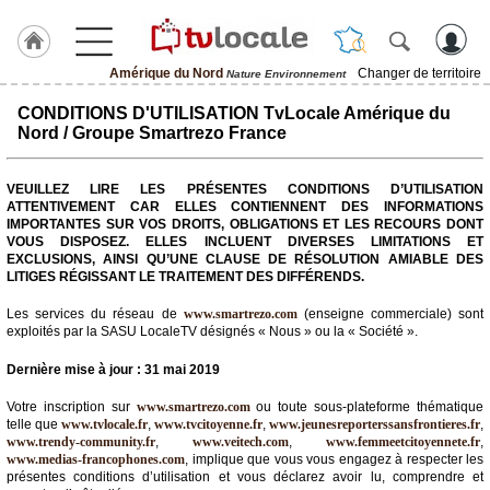
Amérique du Nord
Changer de territoire
Nature Environnement
J'adhère
CONDITIONS D'UTILISATION TvLocale Amérique du
à
Nord / Groupe Smartrezo France
Hulcoq
ACCUEIL
VEUILLEZ LIRE LES PRÉSENTES CONDITIONS D’UTILISATION
Amérique
ATTENTIVEMENT CAR ELLES CONTIENNENT DES INFORMATIONS
du
Nord
IMPORTANTES SUR VOS DROITS, OBLIGATIONS ET LES RECOURS DONT
VOUS DISPOSEZ. ELLES INCLUENT DIVERSES LIMITATIONS ET
EXCLUSIONS, AINSI QU’UNE CLAUSE DE RÉSOLUTION AMIABLE DES
LITIGES RÉGISSANT LE TRAITEMENT DES DIFFÉRENDS.
TvLocale
France
Les services du réseau de
www.smartrezo.com
(enseigne commerciale) sont
exploités par la SASU LocaleTV désignés « Nous » ou la « Société ».
Accueil
Dernière mise à jour : 31 mai 2019
RUBRIQUES
Votre inscription sur
www.smartrezo.com
ou toute sous-plateforme thématique
telle que
www.tvlocale.fr
,
www.tvcitoyenne.fr
,
www.jeunesreporterssansfrontieres.fr
,
Agenda
www.trendy-community.fr
,
www.veitech.com
,
www.femmeetcitoyennete.fr
,
www.medias-francophones.com
, implique que vous vous engagez à respecter les
présentes conditions d’utilisation et vous déclarez avoir lu, comprendre et
Gazette