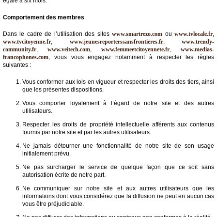
égale à six mois.
Comportement des membres
Dans le cadre de l’utilisation des sites
www.smartrezo.com
ou
www.tvlocale.fr
,
www.tvcitoyenne.fr
,
www.jeunesreporterssansfrontieres.fr
,
www.trendy-
community.fr
,
www.veitech.com
,
www.femmeetcitoyennete.fr
,
www.medias-
francophones.com
, vous vous engagez notamment à respecter les règles
suivantes :
Vous conformer aux lois en vigueur et respecter les droits des tiers, ainsi
que les présentes dispositions.
Vous comporter loyalement à l’égard de notre site et des autres
utilisateurs.
Respecter les droits de propriété intellectuelle afférents aux contenus
fournis par notre site et par les autres utilisateurs.
Ne jamais détourner une fonctionnalité de notre site de son usage
initialement prévu.
Ne pas surcharger le service de quelque façon que ce soit sans
autorisation écrite de notre part.
Ne communiquer sur notre site et aux autres utilisateurs que les
informations dont vous considérez que la diffusion ne peut en aucun cas
vous être préjudiciable.