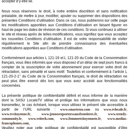
accepter d’y être lié.
Vidéos
Nous nous réservons le droit, à notre entière discrétion et sans notification
préalable, de mettre à jour, modifier, ajouter ou supprimer des dispositions des
Médias
présentes Conditions d’utilisation. Dans ce cas, nous publierons sur cette page
du
les modifications apportées aux Conditions d’utilisation en faisant figurer en
groupe
haut de page les dates de révision de ces conditions. Si vous continuez à utiliser
le site et réseau après de telles modifications, vous signifiez que vous acceptez
Blogs
les nouvelles Conditions d’utilisation. Il est de votre responsabilité de visiter
Prémium
régulièrement le Site afin de prendre connaissance des éventuelles
modifications apportées aux Conditions d’utilisation.
Inscription
annuaire
Conformément aux articles L 121-19 et L 121-20 du Code de la Consommation
pro
français, vous êtes informés que vous disposez d’un délai de sept jours francs à
compter de la souscription de votre abonnement pour exercer votre droit de
rétractation, sans pénalité et sans motif. Toutefois et conformément à l’article L
Accès
121-20-2-1° du Code de la Consommation français, le droit de rétractation ne
éditeur
peut plus être exercé dès lors que vous avez accédé aux fonctionnalités
concernées.
La présente politique de confidentialité définit et vous informe de la manière
dont la SASU LocaleTV utilise et protège les informations que vous nous
transmettez, le cas échéant, lorsque vous utilisez le présent site accessible à
partir de l’URL suivante :
www.smartrezo.com
ou
www.tvlocale.fr
,
www.tvcitoyenne.fr
,
www.jeunesreporterssansfrontieres.fr
,
www.trendy-
community.fr
,
www.veitech.com
,
www.femmeetcitoyennete.fr
,
www.medias-
francophones.com
,
Veuillez noter que cette politique de confidentialité est susceptible d’être