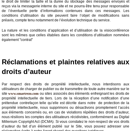
le droit de limiter la taille et la durée du stockage des messages envoyés et
reçus via la messagerie interne du site et ne pourra être tenu pour responsable
de l’éventuelle perte d’informations contenues dans ces messages. Les
conditions d’utilisation du site peuvent faire l’objet de modifications sans
préavis, compte tenu notamment de l’évolution technique du service.
La nature et les conditions d’application et d’utilisation de la visioconférence
sont les mêmes que celles établies dans les conditions d’utilisation nommées
également "contrat"
Réclamations et plaintes relatives aux
droits d’auteur
Par respect des droits de propriété intellectuelle, nous interdisons aux
utilisateurs de charger de publier ou de transmettre de toute autre manière sur le
site
www.smartrezo.com
ou sites associés des éléments enfreignant les droits de
propriété intellectuelle de tiers. Lors de la réception d’une notification d’une
prétendue contrefaçon telle qu’elle est décrite dans notre de protection de la
propriété intellectuelle, nous supprimons ou désactivons promptement l’accès
aux éléments concernés ou, en cas de violations répétées des droits d’auteur,
nous résilions les comptes des utilisateurs récidivistes, conformément au Digital
Millenium Copyright Act (DCMA). Si vous constatez le non-respect de vos droits
d’auteur du fait d’un élément publié sur le Site, vous pouvez adresser une
réclamation écrite à notre Agent chargé des questions juridiques.