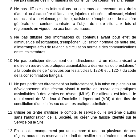
Ne pas diffuser des informations ou contenus non conformes à la réalité
Ne pas diffuser des informations ou contenus contrevenant aux droits
d’autrui ou à caractère diffamatoire, injurieux, obscène, offensant, violent
ou incitant à la violence, politique, raciste ou xénophobe et de manière
générale tout contenu contraire à l’objet de notre site, aux lois et
règlements en vigueur ou aux bonnes mœurs.
Ne pas diffuser des informations ou contenus ayant pour effet de
diminuer, de désorganiser, d’empêcher l’utilisation normale de notre site,
d’interrompre et/ou de ralentir la circulation normale des communications
entre les membres.
Ne pas participer directement ou indirectement, à un réseau visant à
mettre en œuvre des pratiques assimilables à des ventes ou prestations "
à la boule de neige " prévues par les articles L 122-6 et L 122-7 du code
de la consommation français.
Ne pas participer directement ou indirectement, à la mise en place ou au
développement d’un réseau visant à mettre en œuvre des pratiques
assimilables à des ventes en réseau (MLM). Par ailleurs, est interdit le
recrutement de Vendeur à Domicile Indépendant (VDI) à des fins de
constitution d’un tel réseau ou autres pratiques similaires.
utiliser ou tenter d’utiliser le compte, le service ou le système d’autrui
sans l’autorisation de la Société, ou créer une fausse identité sur le
Service ou le Site.
En cas de manquement par un membre à une ou plusieurs de ces
règles, nous nous réservons le droit de résilier unilatéralement et sans