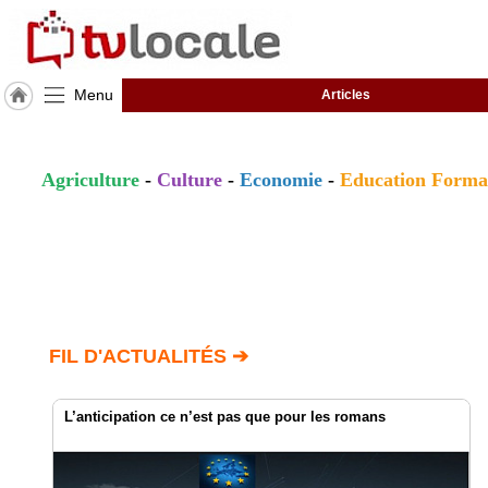
Menu
Articles
J'adhère
à
Hulcoq
Agriculture
-
Culture
-
Economie
-
Education Forma
ACCUEIL
Amérique
du
Nord
TvLocale
France
FIL D'ACTUALITÉS ➔
Accueil
RUBRIQUES
L’anticipation ce n’est pas que pour les romans
Agenda