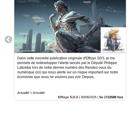
Gazette
Vidéos
Médias
du
groupe
Blogs
Prémium
Dans cette nouvelle publication originale d'Effisyn SDS, je me
Inscription
permets de redévelopper l'alerte lancée par le Député Philippe
annuaire
Latombe lors de notre dernier numéro des Rendez-vous du
pro
numérique (ici) qui nous alerte sur un risque important sur notre
économie que nous ne voulons pas voir. Depuis..
Accès
éditeur
Actualité » Actualité
Effisyn S.D.S
|
30/08/2025
|
Vu 1722588 fois