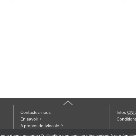
Contactez-nous
Infos
CNI
En savoir +
Conditions
A propos de tvlocale.fr
« accès éd
 vous devez acceptez l’utilisation des cookies nécessaires à son foncti