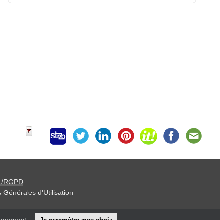
L/RGPD
 Générales d'Utilisation
iteur »
onnement.
Je paramètre mes choix