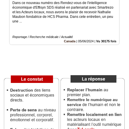
Dans ce nouveau numéro des Rendez-vous de l'intelligence
économique d'Effisyn SDS réalisé en partenariat avec Smartrezo
Vidéos
et les Acteurs locaux, nous avons le plaisir de recevoir Nathalie
Maubon fondatrice de HCS Pharma. Dans cete entretien, un peu
Médias
une ...
du
groupe
Reportage / Recherche médicale / Actualité
Blogs
Canada
|
05/06/2024
|
Vu 30175 fois
Prémium
Inscription
annuaire
pro
Accès
éditeur