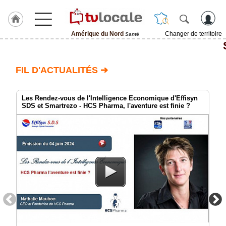
Amérique du Nord
Changer de territoire
Santé
J'adhère
à
Hulcoq
FIL D'ACTUALITÉS ➔
ACCUEIL
Amérique
du
Les Rendez-vous de l'Intelligence Economique d'Effisyn
Nord
SDS et Smartrezo - HCS Pharma, l'aventure est finie ?
TvLocale
France
Accueil
RUBRIQUES
Agenda
Gazette