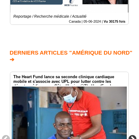
Reportage / Recherche médicale / Actualité
Canada |
05-06-2024
|
Vu 30175 fois
DERNIERS ARTICLES "AMÉRIQUE DU NORD"
➔
The Heart Fund lance sa seconde clinique cardiaque
mobile et s'associe avec UPL pour lutter contre les
déserts médicaux en Côte d’Ivoire @TheHeartFund
@UPLLtd