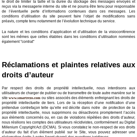
le droit de limiter la taille et la durée du stockage des messages envoyés et
reçus via la messagerie interne du site et ne pourra être tenu pour responsable
de l’éventuelle perte d’informations contenues dans ces messages. Les
conditions d’utilisation du site peuvent faire l’objet de modifications sans
préavis, compte tenu notamment de l’évolution technique du service.
La nature et les conditions d’application et d’utilisation de la visioconférence
sont les mêmes que celles établies dans les conditions d’utilisation nommées
également "contrat"
Réclamations et plaintes relatives aux
droits d’auteur
Par respect des droits de propriété intellectuelle, nous interdisons aux
utilisateurs de charger de publier ou de transmettre de toute autre manière sur le
site
www.smartrezo.com
ou sites associés des éléments enfreignant les droits de
propriété intellectuelle de tiers. Lors de la réception d’une notification d’une
prétendue contrefaçon telle qu’elle est décrite dans notre de protection de la
propriété intellectuelle, nous supprimons ou désactivons promptement l’accès
aux éléments concernés ou, en cas de violations répétées des droits d’auteur,
nous résilions les comptes des utilisateurs récidivistes, conformément au Digital
Millenium Copyright Act (DCMA). Si vous constatez le non-respect de vos droits
d’auteur du fait d’un élément publié sur le Site, vous pouvez adresser une
réclamation écrite à notre Agent chargé des questions juridiques.