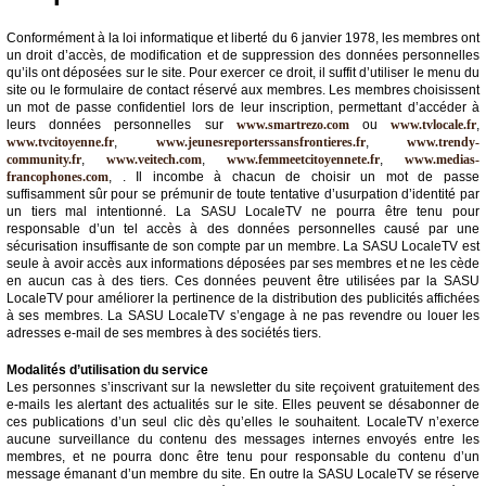
Conformément à la loi informatique et liberté du 6 janvier 1978, les membres ont
un droit d’accès, de modification et de suppression des données personnelles
qu’ils ont déposées sur le site. Pour exercer ce droit, il suffit d’utiliser le menu du
site ou le formulaire de contact réservé aux membres. Les membres choisissent
un mot de passe confidentiel lors de leur inscription, permettant d’accéder à
leurs données personnelles sur
www.smartrezo.com
ou
www.tvlocale.fr
,
www.tvcitoyenne.fr
,
www.jeunesreporterssansfrontieres.fr
,
www.trendy-
community.fr
,
www.veitech.com
,
www.femmeetcitoyennete.fr
,
www.medias-
francophones.com
, . Il incombe à chacun de choisir un mot de passe
suffisamment sûr pour se prémunir de toute tentative d’usurpation d’identité par
un tiers mal intentionné. La SASU LocaleTV ne pourra être tenu pour
responsable d’un tel accès à des données personnelles causé par une
sécurisation insuffisante de son compte par un membre. La SASU LocaleTV est
seule à avoir accès aux informations déposées par ses membres et ne les cède
en aucun cas à des tiers. Ces données peuvent être utilisées par la SASU
LocaleTV pour améliorer la pertinence de la distribution des publicités affichées
à ses membres. La SASU LocaleTV s’engage à ne pas revendre ou louer les
adresses e-mail de ses membres à des sociétés tiers.
Modalités d’utilisation du service
Les personnes s’inscrivant sur la newsletter du site reçoivent gratuitement des
e-mails les alertant des actualités sur le site. Elles peuvent se désabonner de
ces publications d’un seul clic dès qu’elles le souhaitent. LocaleTV n’exerce
aucune surveillance du contenu des messages internes envoyés entre les
membres, et ne pourra donc être tenu pour responsable du contenu d’un
message émanant d’un membre du site. En outre la SASU LocaleTV se réserve