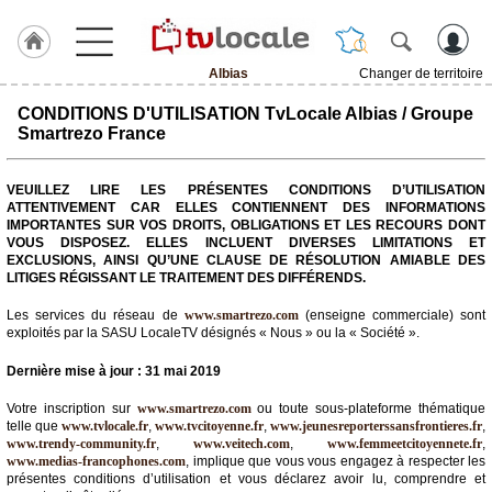
Albias
Changer de territoire
J'adhère
CONDITIONS D'UTILISATION TvLocale Albias / Groupe
à
Smartrezo France
Hulcoq
ACCUEIL
VEUILLEZ LIRE LES PRÉSENTES CONDITIONS D’UTILISATION
Albias
ATTENTIVEMENT CAR ELLES CONTIENNENT DES INFORMATIONS
IMPORTANTES SUR VOS DROITS, OBLIGATIONS ET LES RECOURS DONT
VOUS DISPOSEZ. ELLES INCLUENT DIVERSES LIMITATIONS ET
TvLocale
EXCLUSIONS, AINSI QU’UNE CLAUSE DE RÉSOLUTION AMIABLE DES
France
LITIGES RÉGISSANT LE TRAITEMENT DES DIFFÉRENDS.
Accueil
Les services du réseau de
www.smartrezo.com
(enseigne commerciale) sont
exploités par la SASU LocaleTV désignés « Nous » ou la « Société ».
RUBRIQUES
Dernière mise à jour : 31 mai 2019
Agenda
Votre inscription sur
www.smartrezo.com
ou toute sous-plateforme thématique
telle que
www.tvlocale.fr
,
www.tvcitoyenne.fr
,
www.jeunesreporterssansfrontieres.fr
,
www.trendy-community.fr
,
www.veitech.com
,
www.femmeetcitoyennete.fr
,
Gazette
www.medias-francophones.com
, implique que vous vous engagez à respecter les
présentes conditions d’utilisation et vous déclarez avoir lu, comprendre et
Vidéos