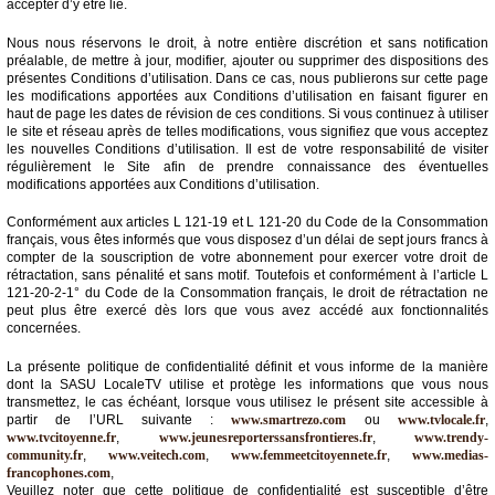
accepter d’y être lié.
Médias
Nous nous réservons le droit, à notre entière discrétion et sans notification
du
préalable, de mettre à jour, modifier, ajouter ou supprimer des dispositions des
groupe
présentes Conditions d’utilisation. Dans ce cas, nous publierons sur cette page
les modifications apportées aux Conditions d’utilisation en faisant figurer en
haut de page les dates de révision de ces conditions. Si vous continuez à utiliser
Blogs
le site et réseau après de telles modifications, vous signifiez que vous acceptez
Prémium
les nouvelles Conditions d’utilisation. Il est de votre responsabilité de visiter
régulièrement le Site afin de prendre connaissance des éventuelles
Inscription
modifications apportées aux Conditions d’utilisation.
annuaire
pro
Conformément aux articles L 121-19 et L 121-20 du Code de la Consommation
français, vous êtes informés que vous disposez d’un délai de sept jours francs à
Accès
compter de la souscription de votre abonnement pour exercer votre droit de
éditeur
rétractation, sans pénalité et sans motif. Toutefois et conformément à l’article L
121-20-2-1° du Code de la Consommation français, le droit de rétractation ne
peut plus être exercé dès lors que vous avez accédé aux fonctionnalités
concernées.
La présente politique de confidentialité définit et vous informe de la manière
dont la SASU LocaleTV utilise et protège les informations que vous nous
transmettez, le cas échéant, lorsque vous utilisez le présent site accessible à
partir de l’URL suivante :
www.smartrezo.com
ou
www.tvlocale.fr
,
www.tvcitoyenne.fr
,
www.jeunesreporterssansfrontieres.fr
,
www.trendy-
community.fr
,
www.veitech.com
,
www.femmeetcitoyennete.fr
,
www.medias-
francophones.com
,
Veuillez noter que cette politique de confidentialité est susceptible d’être