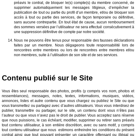
préavis le contrat, de bloquer le(s) compte(s) du membre concerné, de
supprimer automatiquement les messages litigieux, d’empêcher la
publication de tout ou partie du profil d’un membre, et/ou de bloquer son
accès à tout ou partie des services, de façon temporaire ou définitive,
sans aucune contrepartie. En tout état de cause, aucun remboursement
des sommes versées par l’utilisateur ne sera effectué consécutivement à
une suppression définitive de compte par notre société.
Nous ne pouvons être tenus pour responsable des fausses déclarations
faites par un membre. Nous dégageons toute responsabilité lors de
rencontres entre membres ou lors de rencontres entre membres et/ou
non membres, suite à l’utilisation de son site et de ses services.
Contenu publié sur le Site
Vous êtes seul responsable des photos, profils (y compris vos nom, photos et
ressemblances), messages, notes, textes, informations, musiques, vidéos,
annonces, listes et autre contenu que vous chargez ou publiez le Site ou que
vous transmettez ou partagez avec d’autres utilisateurs. Vous vous interdisez de
publier, transmettre ou partager, sur le site, un contenu dont vous n’êtes pas
l’auteur ou que vous n’avez pas le droit de publier. Vous acceptez sans réserve
que nous puissions, le cas échéant, modifier, supprimer ou retirer sans préavis
tout contenu utilisateur, à son entière discrétion, avec ou sans motif, y compris
tout contenu utilisateur que nous estimons enfreindre les conditions du présent
contrat ainsi que tout pouvant présenter un caractère offensant ou illégal ou