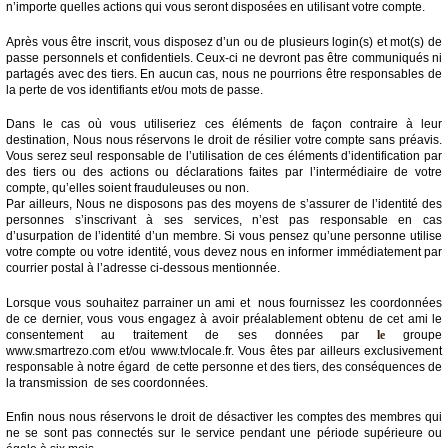
n’importe quelles actions qui vous seront disposées en utilisant votre compte.
Après vous être inscrit, vous disposez d’un ou de plusieurs login(s) et mot(s) de
passe personnels et confidentiels. Ceux-ci ne devront pas être communiqués ni
partagés avec des tiers. En aucun cas, nous ne pourrions être responsables de
la perte de vos identifiants et/ou mots de passe.
Dans le cas où vous utiliseriez ces éléments de façon contraire à leur
destination, Nous nous réservons le droit de résilier votre compte sans préavis.
Vous serez seul responsable de l’utilisation de ces éléments d’identification par
des tiers ou des actions ou déclarations faites par l’intermédiaire de votre
compte, qu’elles soient frauduleuses ou non.
Par ailleurs, Nous ne disposons pas des moyens de s’assurer de l’identité des
personnes s’inscrivant à ses services, n’est pas responsable en cas
d’usurpation de l’identité d’un membre. Si vous pensez qu’une personne utilise
votre compte ou votre identité, vous devez nous en informer immédiatement par
courrier postal à l’adresse ci-dessous mentionnée.
Lorsque vous souhaitez parrainer un ami et nous fournissez les coordonnées
de ce dernier, vous vous engagez à avoir préalablement obtenu de cet ami le
consentement au traitement de ses données par
le
groupe
www.smartrezo.com et/ou www.tvlocale.fr. Vous êtes par ailleurs exclusivement
responsable à notre égard de cette personne et des tiers, des conséquences de
la transmission de ses coordonnées.
Enfin nous nous réservons le droit de désactiver les comptes des membres qui
ne se sont pas connectés sur le service pendant une période supérieure ou