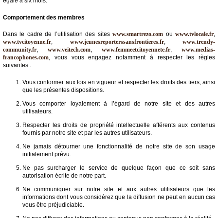
égale à six mois.
Comportement des membres
Dans le cadre de l’utilisation des sites
www.smartrezo.com
ou
www.tvlocale.fr
,
www.tvcitoyenne.fr
,
www.jeunesreporterssansfrontieres.fr
,
www.trendy-
community.fr
,
www.veitech.com
,
www.femmeetcitoyennete.fr
,
www.medias-
francophones.com
, vous vous engagez notamment à respecter les règles
suivantes :
Vous conformer aux lois en vigueur et respecter les droits des tiers, ainsi
que les présentes dispositions.
Vous comporter loyalement à l’égard de notre site et des autres
utilisateurs.
Respecter les droits de propriété intellectuelle afférents aux contenus
fournis par notre site et par les autres utilisateurs.
Ne jamais détourner une fonctionnalité de notre site de son usage
initialement prévu.
Ne pas surcharger le service de quelque façon que ce soit sans
autorisation écrite de notre part.
Ne communiquer sur notre site et aux autres utilisateurs que les
informations dont vous considérez que la diffusion ne peut en aucun cas
vous être préjudiciable.