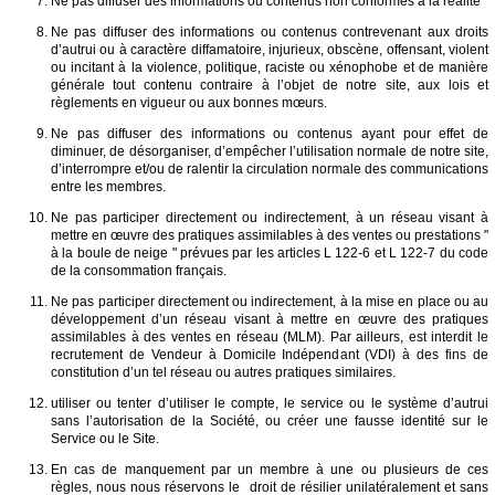
Ne pas diffuser des informations ou contenus non conformes à la réalité
Ne pas diffuser des informations ou contenus contrevenant aux droits
d’autrui ou à caractère diffamatoire, injurieux, obscène, offensant, violent
ou incitant à la violence, politique, raciste ou xénophobe et de manière
générale tout contenu contraire à l’objet de notre site, aux lois et
règlements en vigueur ou aux bonnes mœurs.
Ne pas diffuser des informations ou contenus ayant pour effet de
diminuer, de désorganiser, d’empêcher l’utilisation normale de notre site,
d’interrompre et/ou de ralentir la circulation normale des communications
entre les membres.
Ne pas participer directement ou indirectement, à un réseau visant à
mettre en œuvre des pratiques assimilables à des ventes ou prestations "
à la boule de neige " prévues par les articles L 122-6 et L 122-7 du code
de la consommation français.
Ne pas participer directement ou indirectement, à la mise en place ou au
développement d’un réseau visant à mettre en œuvre des pratiques
assimilables à des ventes en réseau (MLM). Par ailleurs, est interdit le
recrutement de Vendeur à Domicile Indépendant (VDI) à des fins de
constitution d’un tel réseau ou autres pratiques similaires.
utiliser ou tenter d’utiliser le compte, le service ou le système d’autrui
sans l’autorisation de la Société, ou créer une fausse identité sur le
Service ou le Site.
En cas de manquement par un membre à une ou plusieurs de ces
règles, nous nous réservons le droit de résilier unilatéralement et sans