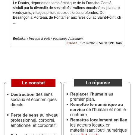
Le Doubs, département emblématique de la Franche-Comté,
séduit par la diversité de ses reliefs : vallées encaissées, plateaux
Médias
verdoyants, villages pittoresques et forêts profondes. De
du
Besançon à Morteau, de Pontarlier aux rives du lac Saint-Point, ch
groupe
...
Blogs
Prémium
Emission / Voyage à Vélo / Vacances Autrement
France
|
17/07/2026
|
Vu 113791 fois
Inscription
annuaire
pro
Accès
éditeur