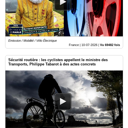
Médias
du
groupe
Blogs
Prémium
Emission / Mobilité / Vélo Électrique
Inscription
France |
10-07-2026
|
Vu 69482 fois
annuaire
pro
Sécurité routière : les cyclistes appellent le ministre des
Accès
Transports, Philippe Tabarot à des actes concrets
éditeur