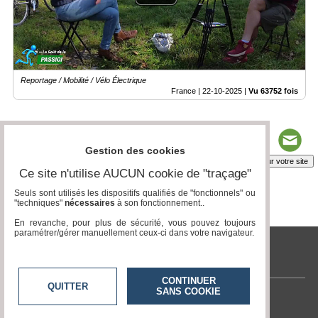
Reportage / Mobilité / Vélo Électrique
France |
22-10-2025
|
Vu 63752 fois
Gestion des cookies
Insérez sur votre site
Ce site n'utilise AUCUN cookie de "traçage"
Seuls sont utilisés les dispositifs qualifiés de "fonctionnels" ou
"techniques"
nécessaires
à son fonctionnement..
Page 1 / 2
1
2
En revanche, pour plus de sécurité, vous pouvez toujours
paramétrer/gérer manuellement ceux-ci dans votre navigateur.
tvlocale.fr
CONTINUER
QUITTER
SANS COOKIE
Contactez-nous