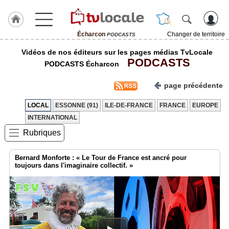
Écharcon
Changer de territoire
PODCASTS
J'adhère
Vidéos de nos éditeurs sur les pages médias TvLocale
à
PODCASTS
Hulcoq
PODCASTS Écharcon
ACCUEIL
page précédente
Écharcon
LOCAL
ESSONNE (91)
ILE-DE-FRANCE
FRANCE
EUROPE
TvLocale
INTERNATIONAL
France
Rubriques
Accueil
Bernard Monforte : « Le Tour de France est ancré pour
RUBRIQUES
toujours dans l'imaginaire collectif. »
Agenda
Gazette
Vidéos