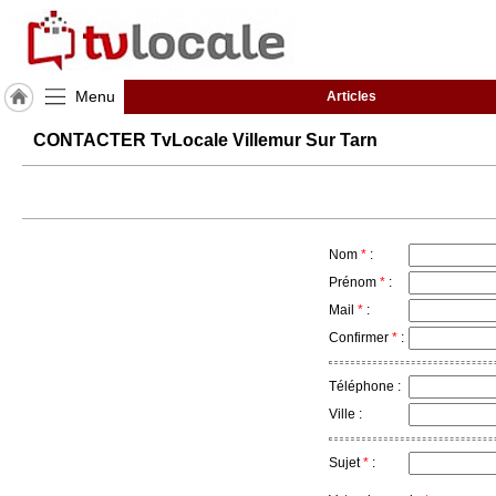
Menu
Articles
J'adhère
CONTACTER TvLocale Villemur Sur Tarn
à
Hulcoq
ACCUEIL
Villemur
Sur
Tarn
Nom
*
:
Prénom
*
:
Mail
*
:
TvLocale
France
Confirmer
*
:
Accueil
Téléphone :
RUBRIQUES
Ville :
Sujet
*
:
Agenda