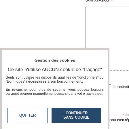
Votre demande
*
:
Gazette
Vidéos
Médias
du
groupe
Blogs
Prémium
Gestion des cookies
Inscription
annuaire
Ce site n'utilise AUCUN cookie de "traçage"
pro
Seuls sont utilisés les dispositifs qualifiés de "fonctionnels" ou
Accès
"techniques"
nécessaires
à son fonctionnement..
éditeur
Je souhai
En revanche, pour plus de sécurité, vous pouvez toujours
paramétrer/gérer manuellement ceux-ci dans votre navigateur.
CONTINUER
*
don
QUITTER
SANS COOKIE
Pour bien ré