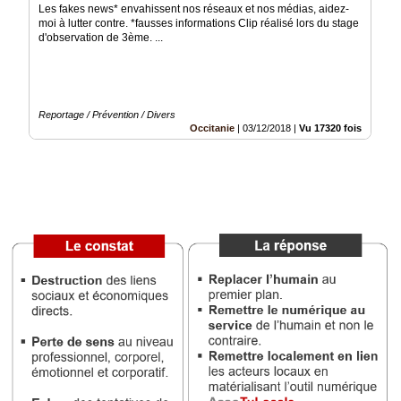
Les fakes news* envahissent nos réseaux et nos médias, aidez-
moi à lutter contre. *fausses informations Clip réalisé lors du stage
Vidéos
d'observation de 3ème. ...
Médias
du
groupe
Reportage / Prévention / Divers
Blogs
Occitanie
|
03/12/2018
|
Vu 17320 fois
Prémium
Inscription
annuaire
pro
Accès
éditeur