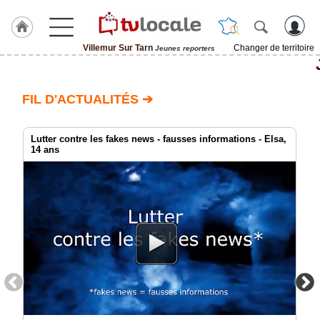
Villemur Sur Tarn
Changer de territoire
Jeunes reporters
J'adhère
à
Hulcoq
FIL D'ACTUALITÉS ➔
ACCUEIL
Villemur
Sur
Lutter contre les fakes news - fausses informations - Elsa,
Tarn
14 ans
TvLocale
France
Accueil
RUBRIQUES
Agenda
Gazette