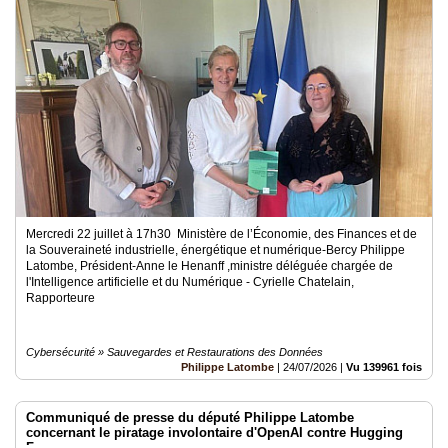
Médias
du
groupe
Blogs
Prémium
Inscription
annuaire
pro
Accès
Mercredi 22 juillet à 17h30 Ministère de l’Économie, des Finances et de
éditeur
la Souveraineté industrielle, énergétique et numérique-Bercy Philippe
Latombe, Président-Anne le Henanff ,ministre déléguée chargée de
l'Intelligence artificielle et du Numérique - Cyrielle Chatelain,
Rapporteure
Cybersécurité » Sauvegardes et Restaurations des Données
Philippe Latombe
|
24/07/2026
|
Vu 139961 fois
Communiqué de presse du député Philippe Latombe
concernant le piratage involontaire d'OpenAI contre Hugging
Face