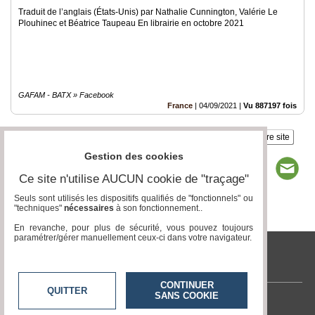
Traduit de l’anglais (États-Unis) par Nathalie Cunnington, Valérie Le
Plouhinec et Béatrice Taupeau En librairie en octobre 2021
GAFAM - BATX » Facebook
France
|
04/09/2021
|
Vu 887197 fois
Insérez sur votre site
Gestion des cookies
Ce site n'utilise AUCUN cookie de "traçage"
Seuls sont utilisés les dispositifs qualifiés de "fonctionnels" ou
"techniques"
nécessaires
à son fonctionnement..
Page 1 / 1
1
En revanche, pour plus de sécurité, vous pouvez toujours
paramétrer/gérer manuellement ceux-ci dans votre navigateur.
tvlocale.fr
CONTINUER
QUITTER
SANS COOKIE
Contactez-nous