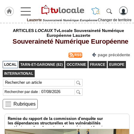
Lauzerte
Changer de territoire
Souveraineté Numérique Européenne
J'adhère
ARTICLES
LOCAUX
TvLocale Souveraineté Numérique
à
Européenne Lauzerte
Hulcoq
Souveraineté Numérique Européenne
ACCUEIL
Lauzerte
page précédente
LOCAL
TARN-ET-GARONNE (82)
OCCITANIE
FRANCE
EUROPE
TvLocale
France
INTERNATIONAL
Accueil
Rechercher par date :
RUBRIQUES
Rubriques
Agenda
Remise du rapport de la commission d'enquête sur
Gazette
les dépendances structurelles et les vulnérabilités
systémiques dans le secteur du numérique et les risques pour
l’indépendance de la France
Vidéos