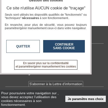
Gestion des cookies
Ce site n'utilise AUCUN cookie de "traçage"
Médias
Page 0 / 0
du
Seuls sont utilisés les dispositifs qualifiés de "fonctionnels" ou
groupe
"techniques"
nécessaires
à son fonctionnement..
En revanche, pour plus de sécurité, vous pouvez toujours
Blogs
paramétrer/gérer manuellement ceux-ci dans votre navigateur.
Prémium
tvlocale.fr
Inscription
annuaire
CONTINUER
pro
QUITTER
SANS COOKIE
Contactez-nous
Accès
En savoir +
éditeur
A propos de tvlocale.fr
En savoir plus sur la confidentialité
et paramétrer/gérer manuellement les cookies
Devenir délégué
S'abonner à la Lettre d'information
Pour poursuivre votre navigation sur
,
Infos
CNIL/RGPD
vous devez acceptez l’utilisation des
Je paramètre mes choix
Conditions Générales d'Utilisation
cookies nécessaires à son
fonctionnement.