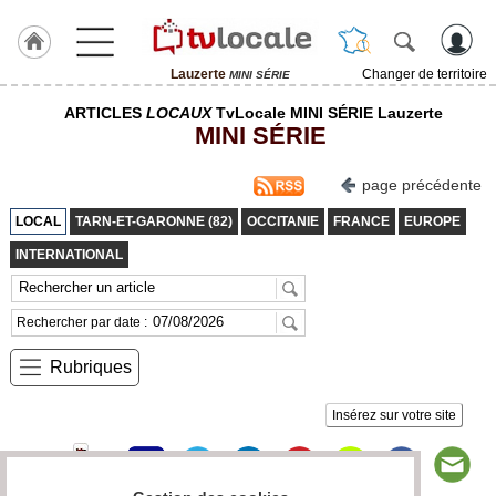
Lauzerte
Changer de territoire
MINI SÉRIE
J'adhère
ARTICLES
LOCAUX
TvLocale MINI SÉRIE Lauzerte
à
MINI SÉRIE
Hulcoq
ACCUEIL
page précédente
Lauzerte
LOCAL
TARN-ET-GARONNE (82)
OCCITANIE
FRANCE
EUROPE
TvLocale
INTERNATIONAL
France
Accueil
Rechercher par date :
RUBRIQUES
Rubriques
Agenda
Insérez sur votre site
Gazette
Vidéos