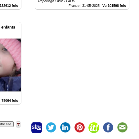
Reportage / Asie / LAOS
132612 fois
France |
31-05-2025
|
Vu 101598 fois
 enfants
 78064 fois
tre site