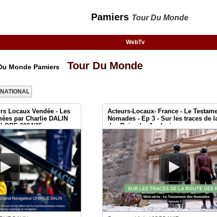
Pamiers
Tour Du Monde
WebTv
Tour Du Monde
r Du Monde Pamiers
RNATIONAL
rs Locaux Vendée - Les
Acteurs-Locaux- France - Le Testam
nées par Charlie DALIN
Nomades - Ep 3 - Sur les traces de l
GLOBE 2024/25
des Rois - La Jordanie