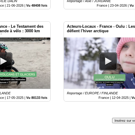
ARLIE DALIN
Reportage / Asie / JORDANIE
nce |
21-06-2026
|
Vu 48408 fois
France |
23-04-2026
|
Vu 
ance - Le Testament des
Acteurs-Locaux - France - Oulu : Les
lande à vélo : 3000 km
défient l'hiver arctique
ciers
ISLANDE
Reportage / EUROPE / FINLANDE
nce |
17-05-2025
|
Vu 80133 fois
France |
12-04-2025
|
Vu
Insérez sur vo