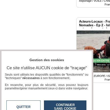
Reportage / VOILE / CH
Fra
Vidéos
Médias
du
Acteurs-Locaux - Fr
groupe
Nomades - Ep 2 - Is
entre volcans et gla
Blogs
Prémium
Inscription
annuaire
pro
Gestion des cookies
Accès
éditeur
Ce site n'utilise AUCUN cookie de "traçage"
Seuls sont utilisés les dispositifs qualifiés de "fonctionnels" ou
Reportage / EUROPE / 
"techniques"
nécessaires
à son fonctionnement..
Fra
En revanche, pour plus de sécurité, vous pouvez toujours
paramétrer/gérer manuellement ceux-ci dans votre navigateur.
CONTINUER
QUITTER
SANS COOKIE