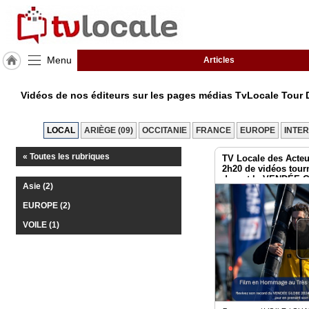
Menu
Articles
J'adhère
à
Vidéos de nos éditeurs sur les pages médias TvLocale Tou
Hulcoq
ACCUEIL
LOCAL
ARIÈGE (09)
OCCITANIE
FRANCE
EUROPE
INTE
Pamiers
« Toutes les rubriques
TV Locale des Acteu
2h20 de vidéos tour
TvLocale
durant le VENDÉE 
France
Asie (2)
EUROPE (2)
Accueil
VOILE (1)
RUBRIQUES
Agenda
Gazette