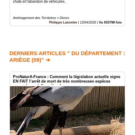
chats et l'abandon de véhicules..
Aménagement des Territoires » Divers
Philippe Latombe
|
13/04/2026
|
Vu 933798 fois
DERNIERS ARTICLES " DU DÉPARTEMENT :
ARIÈGE (09)" ➔
ProNaturA-France : Comment la législation actuelle signe
EN FAIT l’arrêt de mort de très nombreuses espèces
menacées qu’elle prétend sauver.