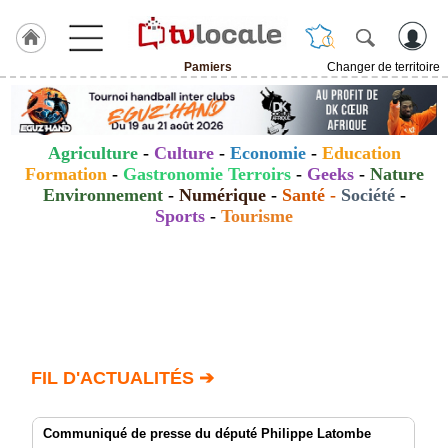
Pamiers
Changer de territoire
J'adhère
à
Hulcoq
Agriculture
-
Culture
-
Economie
-
Education
ACCUEIL
Formation
-
Gastronomie Terroirs
-
Geeks
-
Nature
Pamiers
Environnement
-
Numérique
-
Santé
-
Société
-
Sports
-
Tourisme
TvLocale
France
Accueil
RUBRIQUES
Agenda
FIL D'ACTUALITÉS ➔
Gazette
Communiqué de presse du député Philippe Latombe
Vidéos