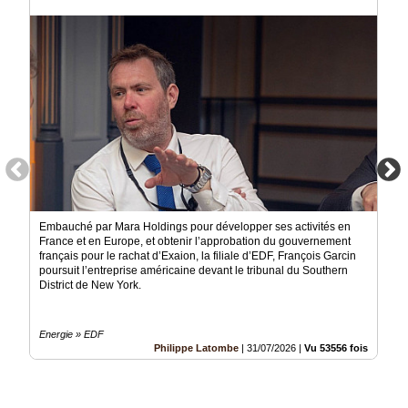
Médias
du
groupe
Blogs
Prémium
Inscription
annuaire
pro
Accès
éditeur
Embauché par Mara Holdings pour développer ses activités en
France et en Europe, et obtenir l’approbation du gouvernement
français pour le rachat d’Exaion, la filiale d’EDF, François Garcin
poursuit l’entreprise américaine devant le tribunal du Southern
District de New York.
Energie » EDF
Philippe Latombe
|
31/07/2026
|
Vu 53556 fois