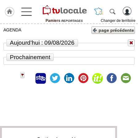
Pamiers
Changer de territoire
REPORTAGES
J'adhère
AGENDA
page précédente
à
Hulcoq
Aujourd'hui : 09/08/2026
ACCUEIL
Pamiers
Prochainement
TvLocale
France
Accueil
RUBRIQUES
Agenda
Gazette
Vidéos