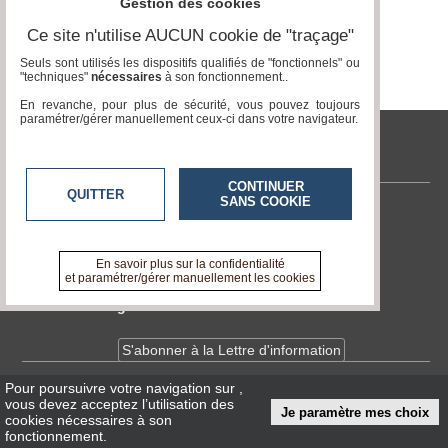
Gestion des cookies
Ce site n'utilise AUCUN cookie de "traçage"
Médias
du
Seuls sont utilisés les dispositifs qualifiés de "fonctionnels" ou
groupe
"techniques"
nécessaires
à son fonctionnement..
En revanche, pour plus de sécurité, vous pouvez toujours
Blogs
paramétrer/gérer manuellement ceux-ci dans votre navigateur.
Prémium
tvlocale.fr
Inscription
annuaire
pro
CONTINUER
QUITTER
SANS COOKIE
Contactez-nous
Accès
éditeur
En savoir +
A propos de tvlocale.fr
En savoir plus sur la confidentialité
et paramétrer/gérer manuellement les cookies
Devenir délégué
S'abonner à la Lettre d'information
Pour poursuivre votre navigation sur
,
Infos
CNIL/RGPD
vous devez acceptez l’utilisation des
Je paramètre mes choix
Conditions Générales d'Utilisation
cookies nécessaires à son
fonctionnement.