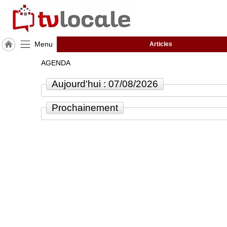
Menu
Articles
J'adhère
AGENDA
à
Hulcoq
Aujourd'hui : 07/08/2026
ACCUEIL
Montech
Prochainement
TvLocale
France
Accueil
RUBRIQUES
Agenda
Gazette