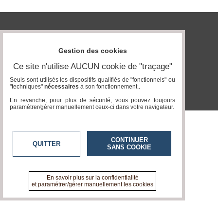
Vidéos
Médias
tvlocale.fr
du
groupe
Gestion des cookies
Blogs
Ce site n'utilise AUCUN cookie de "traçage"
Prémium
Seuls sont utilisés les dispositifs qualifiés de "fonctionnels" ou
"techniques"
nécessaires
à son fonctionnement..
Inscription
annuaire
En revanche, pour plus de sécurité, vous pouvez toujours
pro
paramétrer/gérer manuellement ceux-ci dans votre navigateur.
Accès
éditeur
CONTINUER
QUITTER
SANS COOKIE
En savoir plus sur la confidentialité
et paramétrer/gérer manuellement les cookies