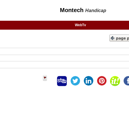
Montech
Handicap
WebTv
page 