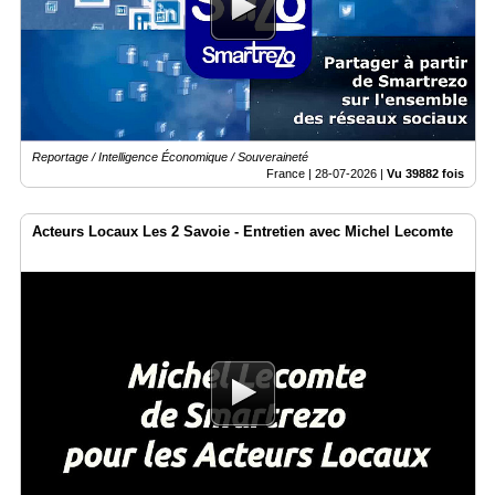
Médias
du
groupe
Blogs
Prémium
Reportage / Intelligence Économique / Souveraineté
Inscription
France |
28-07-2026
|
Vu 39882 fois
annuaire
pro
Acteurs Locaux Les 2 Savoie - Entretien avec Michel Lecomte
Accès
éditeur