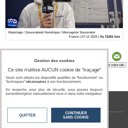
Reportage / Souveraineté Numérique / Messagerie Souveraine
France |
07-12-2025
|
Vu 72261 fois
Gestion des cookies
Insérez sur votre site
Ce site n'utilise AUCUN cookie de "traçage"
Seuls sont utilisés les dispositifs qualifiés de "fonctionnels" ou
"techniques"
nécessaires
à son fonctionnement..
Page 1 / 2
1
2
En revanche, pour plus de sécurité, vous pouvez toujours
paramétrer/gérer manuellement ceux-ci dans votre navigateur.
tvlocale.fr
CONTINUER
QUITTER
SANS COOKIE
Contactez-nous