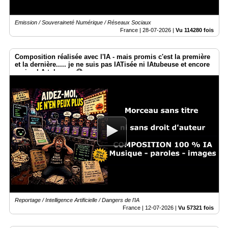
Emission / Souveraineté Numérique / Réseaux Sociaux
France |
28-07-2026
|
Vu 114280 fois
Composition réalisée avec l'IA - mais promis c'est la première
et la dernière..... je ne suis pas IATisée ni IAtubeuse et encore
moins I.A.tokeuse. 😉
Reportage / Intelligence Artificielle / Dangers de l'IA
France |
12-07-2026
|
Vu 57321 fois