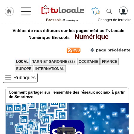
Bressols
Changer de territoire
Numérique
J'adhère
Vidéos de nos éditeurs sur les pages médias TvLocale
à
Numérique
Hulcoq
Numérique Bressols
ACCUEIL
page précédente
Bressols
LOCAL
TARN-ET-GARONNE (82)
OCCITANIE
FRANCE
TvLocale
EUROPE
INTERNATIONAL
France
Rubriques
Accueil
Comment partager sur l'ensemble des réseaux sociaux à partir
RUBRIQUES
de Smartrezo
Agenda
Gazette
Vidéos