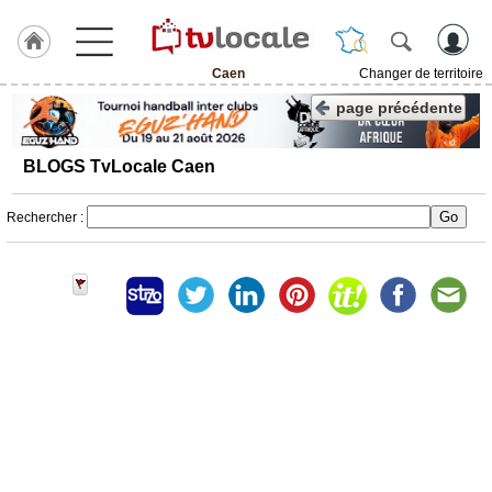
Caen
Changer de territoire
J'adhère
page précédente
à
Hulcoq
BLOGS TvLocale Caen
ACCUEIL
Caen
Rechercher :
TvLocale
France
Accueil
RUBRIQUES
Agenda
Gazette
Vidéos