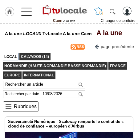
Caen
Changer de territoire
A la une
J'adhère
A la une
A la une
LOCAUX
TvLocale A la une Caen
à
Hulcoq
page précédente
ACCUEIL
Caen
LOCAL
CALVADOS (14)
NORMANDIE (HAUTE-NORMANDIE BASSE NORMANDIE)
FRANCE
TvLocale
France
EUROPE
INTERNATIONAL
Accueil
Rechercher par date :
RUBRIQUES
Rubriques
Agenda
Souveraineté Numérique - Scaleway remporte le contrat de «
Gazette
cloud de confiance » européen d'Airbus
Vidéos