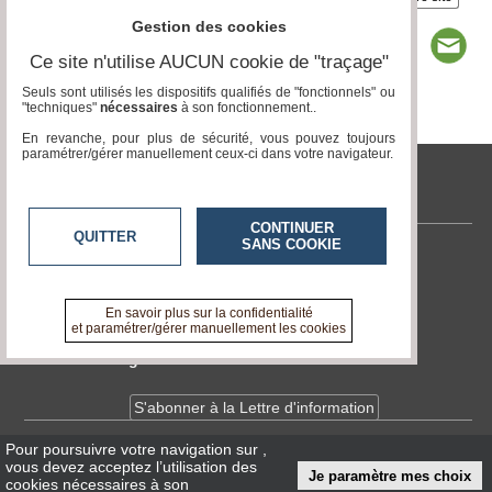
Gestion des cookies
Ce site n'utilise AUCUN cookie de "traçage"
Seuls sont utilisés les dispositifs qualifiés de "fonctionnels" ou
"techniques"
nécessaires
à son fonctionnement..
Page 1 / 5
1
2
3
4
5
En revanche, pour plus de sécurité, vous pouvez toujours
paramétrer/gérer manuellement ceux-ci dans votre navigateur.
tvlocale.fr
CONTINUER
QUITTER
SANS COOKIE
Contactez-nous
En savoir +
A propos de tvlocale.fr
En savoir plus sur la confidentialité
et paramétrer/gérer manuellement les cookies
Devenir délégué
S'abonner à la Lettre d'information
Pour poursuivre votre navigation sur
,
Infos
CNIL/RGPD
vous devez acceptez l’utilisation des
Je paramètre mes choix
Conditions Générales d'Utilisation
cookies nécessaires à son