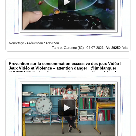
Vidéos
Médias
du
groupe
Blogs
Reportage / Prévention / Addiction
Prémium
Tarn-et-Garonne (82) |
04-07-2021
|
Vu 29250 fois
Inscription
annuaire
Prévention sur la consommation excessive des jeux Vidéo !
pro
Jeux Vidéo et Violence – attention danger ! @jmblanquer
@DSDEN82 @education_gouv @smartrezo @assotvlocale
Accès
éditeur