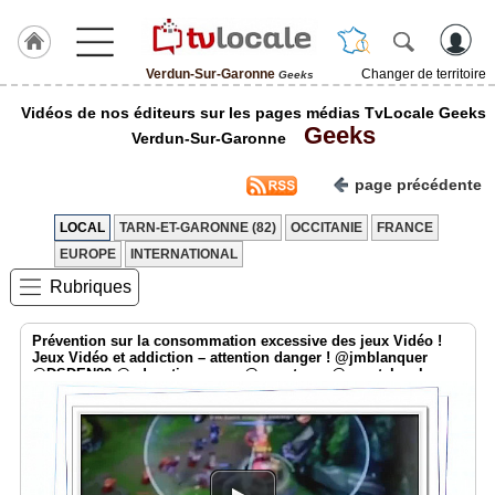
Verdun-Sur-Garonne
Changer de territoire
Geeks
J'adhère
Vidéos de nos éditeurs sur les pages médias TvLocale Geeks
à
Geeks
Hulcoq
Verdun-Sur-Garonne
ACCUEIL
page précédente
Verdun-
Sur-
Garonne
LOCAL
TARN-ET-GARONNE (82)
OCCITANIE
FRANCE
EUROPE
INTERNATIONAL
TvLocale
Rubriques
France
Accueil
Prévention sur la consommation excessive des jeux Vidéo !
Jeux Vidéo et addiction – attention danger ! @jmblanquer
@DSDEN82 @education_gouv @smartrezo @assotvlocale
RUBRIQUES
Agenda
Gazette