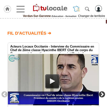
Verdun-Sur-Garonne
Changer de territoire
Education - formation
J'adhère
à
Hulcoq
FIL D'ACTUALITÉS ➔
ACCUEIL
Verdun-
Sur-
Acteurs Locaux Occitanie - Interview du Commissaire en
Garonne
Chef de 2ème classe Hyacinthe IBERT Chef de corps du
Groupement de soutien au commissariat Montauban
TvLocale
France
Accueil
RUBRIQUES
Agenda
Gazette