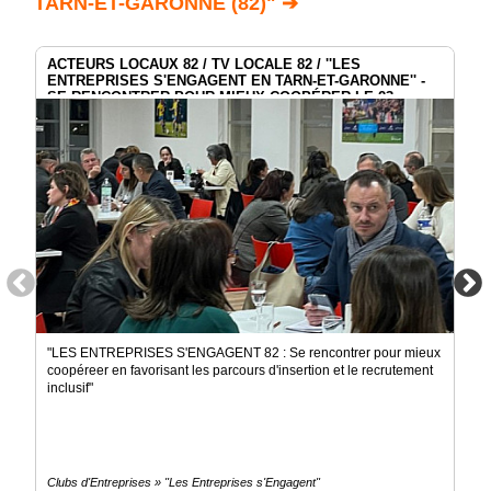
TARN-ET-GARONNE (82)" ➔
ACTEURS LOCAUX 82 / TV LOCALE 82 / ''LES
ENTREPRISES S'ENGAGENT EN TARN-ET-GARONNE'' -
SE RENCONTRER POUR MIEUX COOPÉRER LE 23
NOVEMBRE 2023
"LES ENTREPRISES S'ENGAGENT 82 : Se rencontrer pour mieux
coopéreer en favorisant les parcours d'insertion et le recrutement
inclusif"
Clubs d'Entreprises » "Les Entreprises s'Engagent"