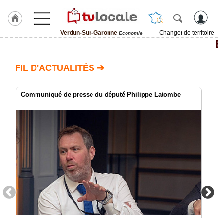
Verdun-Sur-Garonne
Changer de territoire
Economie
J'adhère
à
Hulcoq
FIL D'ACTUALITÉS ➔
ACCUEIL
Verdun-
Sur-
Communiqué de presse du député Philippe Latombe
Garonne
TvLocale
France
Accueil
RUBRIQUES
Agenda
Gazette