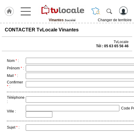
Vinantes
Changer de territoire
Société
J'adhère
CONTACTER TvLocale Vinantes
à
Hulcoq
TvLocale
Tél : 05 63 65 56 46
ACCUEIL
Vinantes
Nom
*
:
TvLocale
Prénom
*
:
France
Mail
*
:
Confirmer
Accueil
*
:
RUBRIQUES
Téléphone
:
Code Pos
Agenda
Ville :
Gazette
Sujet
*
:
Vidéos