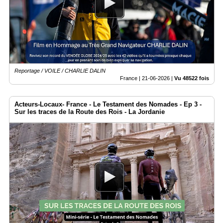
Médias
du
groupe
Blogs
Prémium
Reportage / VOILE / CHARLIE DALIN
Inscription
France |
21-06-2026
|
Vu 48522 fois
annuaire
pro
Acteurs-Locaux- France - Le Testament des Nomades - Ep 3 -
Accès
Sur les traces de la Route des Rois - La Jordanie
éditeur