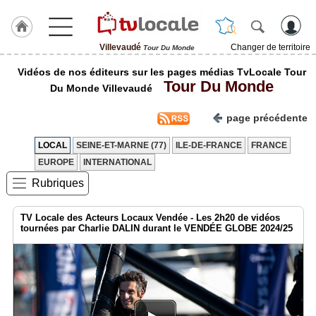
Villevaudé
Changer de territoire
Tour Du Monde
J'adhère
Vidéos de nos éditeurs sur les pages médias TvLocale Tour
à
Tour Du Monde
Hulcoq
Du Monde Villevaudé
ACCUEIL
page précédente
Villevaudé
LOCAL
SEINE-ET-MARNE (77)
ILE-DE-FRANCE
FRANCE
TvLocale
EUROPE
INTERNATIONAL
France
Rubriques
Accueil
TV Locale des Acteurs Locaux Vendée - Les 2h20 de vidéos
RUBRIQUES
tournées par Charlie DALIN durant le VENDÉE GLOBE 2024/25
Agenda
Gazette
Vidéos