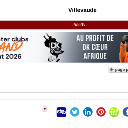
Villevaudé
WebTv
page 