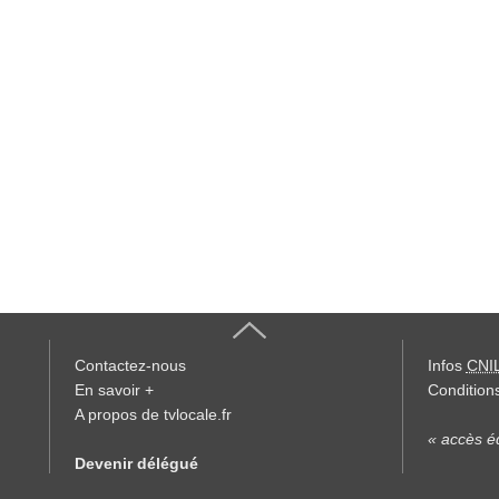
Contactez-nous
Infos
CNI
En savoir +
Conditions
A propos de tvlocale.fr
« accès éd
Devenir délégué