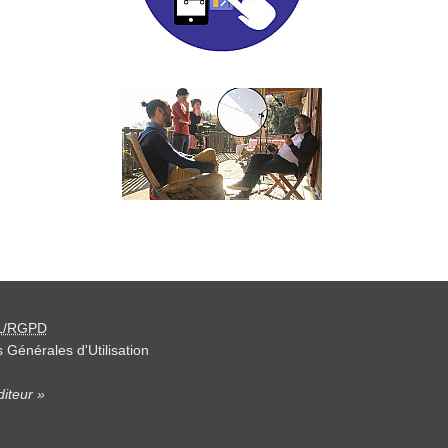
L/RGPD
 Générales d'Utilisation
iteur »