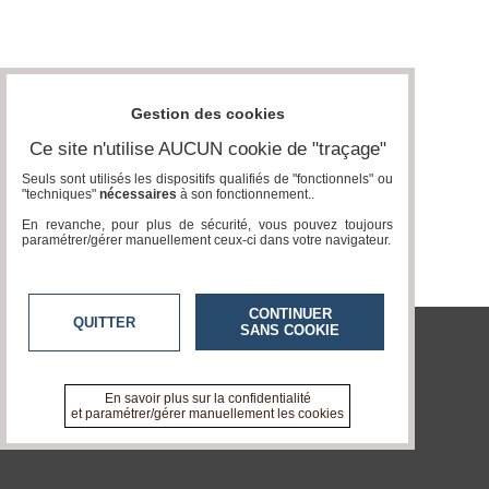
Vidéos
Médias
du
groupe
Gestion des cookies
Blogs
Ce site n'utilise AUCUN cookie de "traçage"
Prémium
Seuls sont utilisés les dispositifs qualifiés de "fonctionnels" ou
"techniques"
nécessaires
à son fonctionnement..
Inscription
annuaire
En revanche, pour plus de sécurité, vous pouvez toujours
pro
paramétrer/gérer manuellement ceux-ci dans votre navigateur.
Accès
éditeur
CONTINUER
QUITTER
SANS COOKIE
tvlocale.fr
En savoir plus sur la confidentialité
et paramétrer/gérer manuellement les cookies