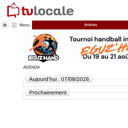
Menu
Articles
J'adhère
à
Hulcoq
ACCUEIL
Villevaudé
AGENDA
TvLocale
France
Aujourd'hui : 07/08/2026
Accueil
Prochainement
RUBRIQUES
Agenda
Gazette