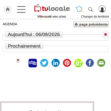
Villevaudé
Changer de territoire
MINI SÉRIE
J'adhère
AGENDA
page précédente
à
Hulcoq
Aujourd'hui : 06/08/2026
ACCUEIL
Villevaudé
Prochainement
TvLocale
France
Accueil
RUBRIQUES
Agenda
Gazette
Vidéos