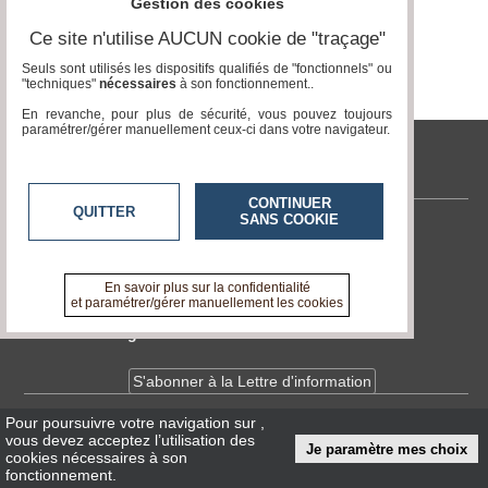
Gestion des cookies
Ce site n'utilise AUCUN cookie de "traçage"
Médias
du
Seuls sont utilisés les dispositifs qualifiés de "fonctionnels" ou
groupe
"techniques"
nécessaires
à son fonctionnement..
En revanche, pour plus de sécurité, vous pouvez toujours
Blogs
paramétrer/gérer manuellement ceux-ci dans votre navigateur.
Prémium
tvlocale.fr
Inscription
annuaire
pro
CONTINUER
QUITTER
SANS COOKIE
Contactez-nous
Accès
éditeur
En savoir +
A propos de tvlocale.fr
En savoir plus sur la confidentialité
et paramétrer/gérer manuellement les cookies
Devenir délégué
S'abonner à la Lettre d'information
Pour poursuivre votre navigation sur
,
Infos
CNIL/RGPD
vous devez acceptez l’utilisation des
Je paramètre mes choix
Conditions Générales d'Utilisation
cookies nécessaires à son
fonctionnement.