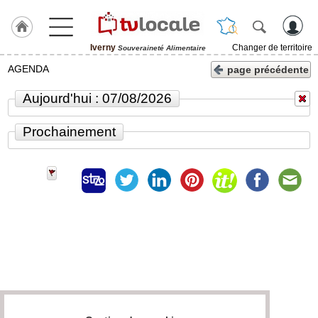
Iverny
Changer de territoire
Souveraineté Alimentaire
J'adhère
AGENDA
page précédente
à
Hulcoq
Aujourd'hui : 07/08/2026
ACCUEIL
Iverny
Prochainement
TvLocale
France
Accueil
RUBRIQUES
Agenda
Gazette
Vidéos