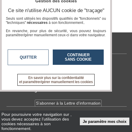
Gestion des cookies
Ce site n'utilise AUCUN cookie de "traçage"
Médias
du
Seuls sont utilisés les dispositifs qualifiés de "fonctionnels" ou
groupe
"techniques"
nécessaires
à son fonctionnement..
En revanche, pour plus de sécurité, vous pouvez toujours
Blogs
paramétrer/gérer manuellement ceux-ci dans votre navigateur.
Prémium
tvlocale.fr
Inscription
annuaire
pro
CONTINUER
QUITTER
SANS COOKIE
Contactez-nous
Accès
éditeur
En savoir +
A propos de tvlocale.fr
En savoir plus sur la confidentialité
et paramétrer/gérer manuellement les cookies
Devenir délégué
S'abonner à la Lettre d'information
Pour poursuivre votre navigation sur
,
Infos
CNIL/RGPD
vous devez acceptez l’utilisation des
Je paramètre mes choix
Conditions Générales d'Utilisation
cookies nécessaires à son
fonctionnement.