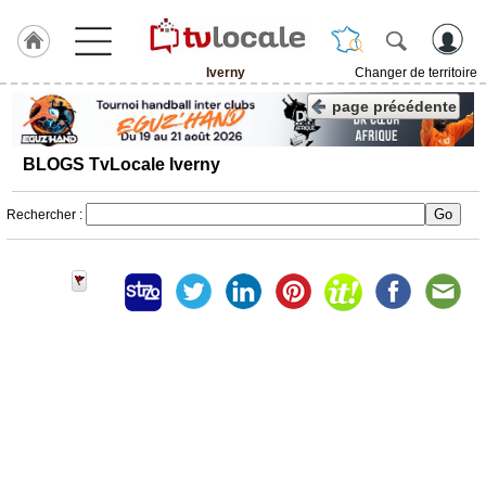
Iverny
Changer de territoire
J'adhère
page précédente
à
Hulcoq
BLOGS TvLocale Iverny
ACCUEIL
Iverny
Rechercher :
TvLocale
France
Accueil
RUBRIQUES
Agenda
Gazette
Vidéos