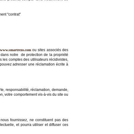
ent "contrat"
www.smartrezo.com
ou sites associés des
te dans notre de protection de la propriété
les comptes des utilisateurs récidivistes,
 pouvez adresser une réclamation écrite à
erte, responsabilité, réclamation, demande,
ion, votre comportement vis-à-vis du site ou
 nous fournissez, ne constituent pas des
ctuelle, et pourra utiliser et diffuser ces