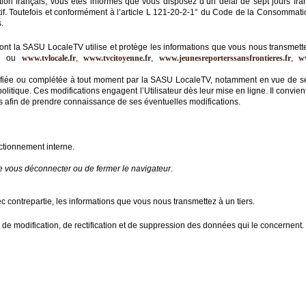
 français, vous êtes informés que vous disposez d’un délai de sept jours fran
if. Toutefois et conformément à l’article L 121-20-2-1° du Code de la Consommation 
.
dont la SASU LocaleTV utilise et protège les informations que vous nous transmette
m
ou
www.tvlocale.fr
,
www.tvcitoyenne.fr
,
www.jeunesreporterssansfrontieres.fr
,
w
 modifiée ou complétée à tout moment par la SASU LocaleTV, notamment en vue de se
politique. Ces modifications engagent l’Utilisateur dès leur mise en ligne. Il convie
ies afin de prendre connaissance de ses éventuelles modifications.
nctionnement interne.
de vous déconnecter ou de fermer le navigateur.
ontrepartie, les informations que vous nous transmettez à un tiers.
ès, de modification, de rectification et de suppression des données qui le concernent.