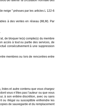
t/ou de ralentir la circulation normale des
e neige " prévues par les articles L 122-6
lables à des ventes en réseau (MLM). Par
.
rat, de bloquer le(s) compte(s) du membre
n accès à tout ou partie des services, de
ffectué consécutivement à une suppression
entre membres ou lors de rencontres entre
, listes et autre contenu que vous chargez
u dont vous n’êtes pas l’auteur ou que vous
ur, à son entière discrétion, avec ou sans
t ou illégal ou susceptible enfreindre les
n de copies de sauvegarde et du remplacement