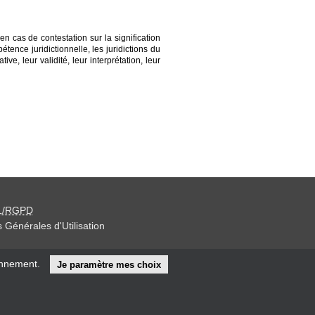
n cas de contestation sur la signification
ence juridictionnelle, les juridictions du
e, leur validité, leur interprétation, leur
L/RGPD
 Générales d'Utilisation
iteur »
onnement.
Je paramètre mes choix