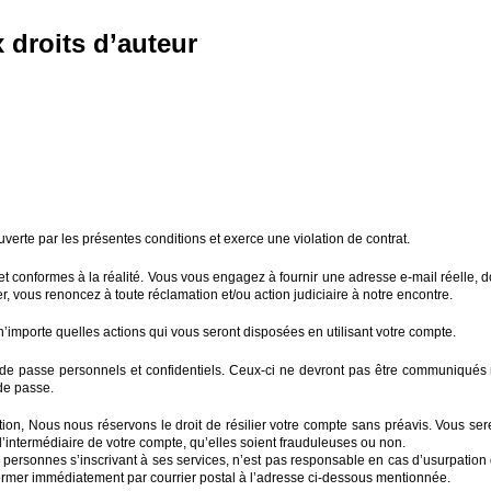
 droits d’auteur
verte par les présentes conditions et exerce une violation de contrat.
nformes à la réalité. Vous vous engagez à fournir une adresse e-mail réelle, don
vous renoncez à toute réclamation et/ou action judiciaire à notre encontre.
’importe quelles actions qui vous seront disposées en utilisant votre compte.
s) de passe personnels et confidentiels. Ceux-ci ne devront pas être communiqués 
 de passe.
tion, Nous nous réservons le droit de résilier votre compte sans préavis. Vous sere
r l’intermédiaire de votre compte, qu’elles soient frauduleuses ou non.
 personnes s’inscrivant à ses services, n’est pas responsable en cas d’usurpation
former immédiatement par courrier postal à l’adresse ci-dessous mentionnée.