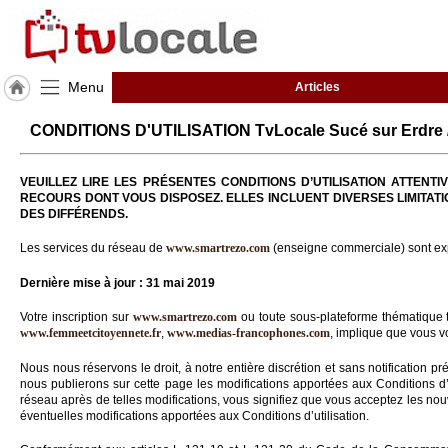
Menu
Articles
J'adhère
CONDITIONS D'UTILISATION TvLocale Sucé sur Erdre 
à
Hulcoq
VEUILLEZ LIRE LES PRÉSENTES CONDITIONS D’UTILISATION ATTEN
ACCUEIL
RECOURS DONT VOUS DISPOSEZ. ELLES INCLUENT DIVERSES LIMITATI
Sucé
DES DIFFÉRENDS.
sur
Erdre
Les services du réseau de
www.smartrezo.com
(enseigne commerciale) sont exp
Dernière mise à jour : 31 mai 2019
TvLocale
France
Votre inscription sur
www.smartrezo.com
ou toute sous-plateforme thématique 
www.femmeetcitoyennete.fr
,
www.medias-francophones.com
, implique que vous vo
Accueil
Nous nous réservons le droit, à notre entière discrétion et sans notification pr
RUBRIQUES
nous publierons sur cette page les modifications apportées aux Conditions d’ut
réseau après de telles modifications, vous signifiez que vous acceptez les nouve
éventuelles modifications apportées aux Conditions d’utilisation.
Agenda