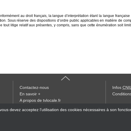
formément au droit français, la langue d’interprétation étant la langue française e
tion. Sous réserve des dispositions d’ordre public applicables en matière de compét
ut litige relatif aux présentes, y compris, sans que cette énumération soit limitativ
Contactez-nous
Infos
CNI
En savoir +
Conditions
A propos de tvlocale.fr
« accès éd
 vous devez acceptez l’utilisation des cookies nécessaires à son foncti
Devenir délégué
S'abonner à la Lettre d'information