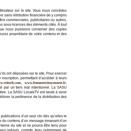
tilisateur sur le site. Vous nous concédez
er sans rétribution financière de y compris
s fins commerciales, publicitaires ou autres,
es sous-licences des éléments cités. À tout
que nous puissions conserver des copies
urez propriétaire de votre contenu et des
ils ont déposées sur le site. Pour exercer
 inscription, permettant d’accéder à leurs
w.veitech.com
,
www.femmeetcitoyennete.fr
,
té par un tiers mal intentionné. La SASU
mbre. La SASU LocaleTV est seule à avoir
orer la pertinence de la distribution des
publications d’un seul clic dès qu’elles le
ble du contenu d’un message émanant d’un
terne du site et ne pourra être tenu pour
s sans préavis, compte tenu notamment de