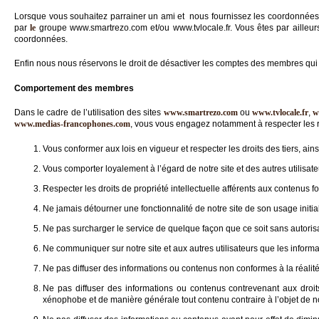
Lorsque vous souhaitez parrainer un ami et nous fournissez les coordonnées
par
le
groupe www.smartrezo.com et/ou www.tvlocale.fr. Vous êtes par ailleu
coordonnées.
Enfin nous nous réservons le droit de désactiver les comptes des membres qui 
Comportement des membres
Dans le cadre de l’utilisation des sites
www.smartrezo.com
ou
www.tvlocale.fr
,
w
www.medias-francophones.com
, vous vous engagez notamment à respecter les r
Vous conformer aux lois en vigueur et respecter les droits des tiers, ain
Vous comporter loyalement à l’égard de notre site et des autres utilisate
Respecter les droits de propriété intellectuelle afférents aux contenus fou
Ne jamais détourner une fonctionnalité de notre site de son usage initi
Ne pas surcharger le service de quelque façon que ce soit sans autorisat
Ne communiquer sur notre site et aux autres utilisateurs que les inform
Ne pas diffuser des informations ou contenus non conformes à la réalit
Ne pas diffuser des informations ou contenus contrevenant aux droits d
xénophobe et de manière générale tout contenu contraire à l’objet de n