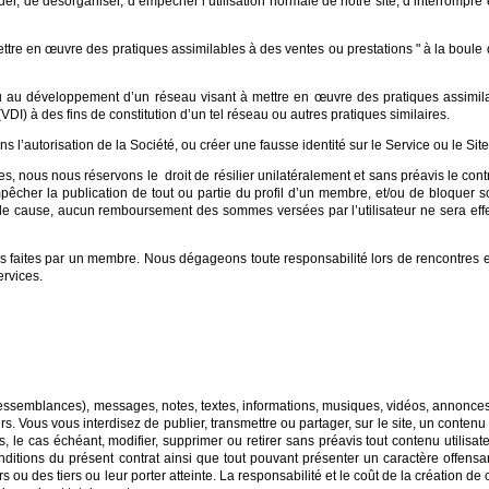
r, de désorganiser, d’empêcher l’utilisation normale de notre site, d’interrompre e
ttre en œuvre des pratiques assimilables à des ventes ou prestations " à la boule d
ou au développement d’un réseau visant à mettre en œuvre des pratiques assimi
VDI) à des fins de constitution d’un tel réseau ou autres pratiques similaires.
ans l’autorisation de la Société, ou créer une fausse identité sur le Service ou le Site
nous nous réservons le droit de résilier unilatéralement et sans préavis le cont
cher la publication de tout ou partie du profil d’un membre, et/ou de bloquer so
at de cause, aucun remboursement des sommes versées par l’utilisateur ne sera e
 faites par un membre. Nous dégageons toute responsabilité lors de rencontres 
ervices.
ressemblances), messages, notes, textes, informations, musiques, vidéos, annonces
rs. Vous vous interdisez de publier, transmettre ou partager, sur le site, un conten
 le cas échéant, modifier, supprimer ou retirer sans préavis tout contenu utilisate
nditions du présent contrat ainsi que tout pouvant présenter un caractère offensan
urs ou des tiers ou leur porter atteinte. La responsabilité et le coût de la créatio