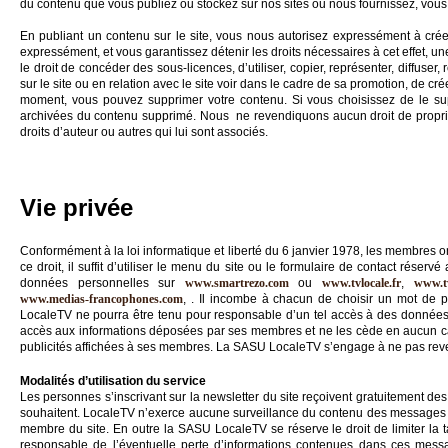
du contenu que vous publiez ou stockez sur nos sites ou nous fournissez, vous
En publiant un contenu sur le site, vous nous autorisez expressément à créer 
expressément, et vous garantissez détenir les droits nécessaires à cet effet, un
le droit de concéder des sous-licences, d’utiliser, copier, représenter, diffuser, 
sur le site ou en relation avec le site voir dans le cadre de sa promotion, de c
moment, vous pouvez supprimer votre contenu. Si vous choisissez de le su
archivées du contenu supprimé. Nous ne revendiquons aucun droit de propriété
droits d’auteur ou autres qui lui sont associés.
Vie privée
Conformément à la loi informatique et liberté du 6 janvier 1978, les membres o
ce droit, il suffit d’utiliser le menu du site ou le formulaire de contact rés
données personnelles sur
www.smartrezo.com
ou
www.tvlocale.fr
,
www.tv
www.medias-francophones.com
, . Il incombe à chacun de choisir un mot de p
LocaleTV ne pourra être tenu pour responsable d’un tel accès à des données
accès aux informations déposées par ses membres et ne les cède en aucun cas
publicités affichées à ses membres. La SASU LocaleTV s’engage à ne pas reve
Modalités d’utilisation du service
Les personnes s’inscrivant sur la newsletter du site reçoivent gratuitement des 
souhaitent. LocaleTV n’exerce aucune surveillance du contenu des messages 
membre du site. En outre la SASU LocaleTV se réserve le droit de limiter la 
responsable de l’éventuelle perte d’informations contenues dans ces messag