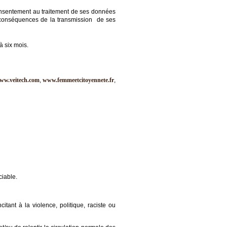
onsentement au traitement de ses données
s conséquences de la transmission de ses
à six mois.
ww.veitech.com
,
www.femmeetcitoyennete.fr
,
ciable.
itant à la violence, politique, raciste ou