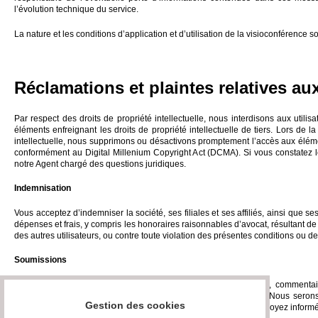
l’évolution technique du service.
La nature et les conditions d’application et d’utilisation de la visioconférence
Réclamations et plaintes relatives aux
Par respect des droits de propriété intellectuelle, nous interdisons aux utili
éléments enfreignant les droits de propriété intellectuelle de tiers. Lors de l
intellectuelle, nous supprimons ou désactivons promptement l’accès aux élément
conformément au Digital Millenium Copyright Act (DCMA). Si vous constatez le
notre Agent chargé des questions juridiques.
Indemnisation
Vous acceptez d’indemniser la société, ses filiales et ses affiliés, ainsi que s
dépenses et frais, y compris les honoraires raisonnables d’avocat, résultant de o
des autres utilisateurs, ou contre toute violation des présentes conditions ou de l
Soumissions
Vous reconnaissez et acceptez sans réserve que les questions, commentaire
informations confidentielles et nous soient cédés intégralement. Nous serons tit
Gestion des cookies
soumissions à toutes fins commerciales ou autres sans que vous soyez informé 