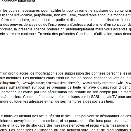
 incombent totalement.
les copies nécessaires pour faciliter la publication et le stockage du contenu u
e licence irrévocable, perpétuelle, non exclusive, transférable et pour le monde enti
reformater, traduire, extraire tout ou partie et distribuer le contenu utilisateur, à de
réer des oeuvres dérivées ou de l’incorporer à d’autres créations, et d’en concéder d
pprimer, la présente licence prendra fin automatiquement mais vous acceptez 
 sur votre contenu r. En vertu des présentes Conditions d’utilisation, vous deme
nt un droit d’accès, de modification et de suppression des données personnelles qu’
ervé aux membres. Les membres choisissent un mot de passe confidentiel lors de leur
citoyenne.fr
,
www.jeunesreporterssansfrontieres.fr
,
www.trendy-community.fr
,
ww
asse suffisamment sûr pour se prémunir de toute tentative d’usurpation d’identi
 personnelles causé par une sécurisation insuffisante de son compte par un me
 à des tiers. Ces données peuvent être utilisées par la SASU LocaleTV pour améli
ndre ou louer les adresses e-mail de ses membres à des sociétés tiers.
e-mails les alertant des actualités sur le site. Elles peuvent se désabonner de ces 
internes envoyés entre les membres, et ne pourra donc être tenu pour responsa
taille et la durée du stockage des messages envoyés et reçus via la messagerie in
es. Les conditions d’utilisation du site peuvent faire l’objet de modification