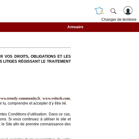
Changer de territoire
Annuaire
R VOS DROITS, OBLIGATIONS ET LES
S LITIGES RÉGISSANT LE TRAITEMENT
www.trendy-community.fr
,
www.veitech.com
,
 lu, comprendre et accepter d’y être lié.
ntes Conditions d’utilisation. Dans ce cas,
s. Si vous continuez à utiliser le site et
nt le Site afin de prendre connaissance des