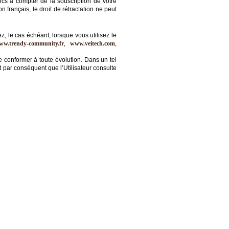
cs à compter de la souscription de votre
français, le droit de rétractation ne peut
z, le cas échéant, lorsque vous utilisez le
ww.trendy-community.fr
,
www.veitech.com
,
 conformer à toute évolution. Dans un tel
nt par conséquent que l’Utilisateur consulte