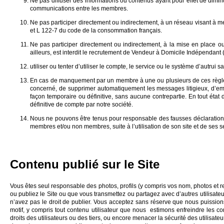
Ne pas diffuser des informations ou contenus ayant pour effet de diminue
communications entre les membres.
Ne pas participer directement ou indirectement, à un réseau visant à me
et L 122-7 du code de la consommation français.
Ne pas participer directement ou indirectement, à la mise en place 
ailleurs, est interdit le recrutement de Vendeur à Domicile Indépendant (
utiliser ou tenter d’utiliser le compte, le service ou le système d’autrui s
En cas de manquement par un membre à une ou plusieurs de ces règles, 
concerné, de supprimer automatiquement les messages litigieux, d’empê
façon temporaire ou définitive, sans aucune contrepartie. En tout ét
définitive de compte par notre société.
Nous ne pouvons être tenus pour responsable des fausses déclarations
membres et/ou non membres, suite à l’utilisation de son site et de ses s
Contenu publié sur le Site
Vous êtes seul responsable des photos, profils (y compris vos nom, photos et 
ou publiez le Site ou que vous transmettez ou partagez avec d’autres utilisateu
n’avez pas le droit de publier. Vous acceptez sans réserve que nous puissions,
motif, y compris tout contenu utilisateur que nous estimons enfreindre les co
droits des utilisateurs ou des tiers, ou encore menacer la sécurité des utilisate