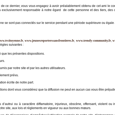
 de ce dernier, vous vous engagez à avoir préalablement obtenu de cet ami le c
rs exclusivement responsable à notre égard de cette personne et des tiers, de
ne se sont pas connectés sur le service pendant une période supérieure ou égale 
ww.tvcitoyenne.fr
,
www.jeunesreporterssansfrontieres.fr
,
www.trendy-community.fr
,
w
ègles suivantes :
si que les présentes dispositions.
urs.
rnis par notre site et par les autres utilisateurs.
alement prévu.
ion écrite de notre part.
ations dont vous considérez que la diffusion ne peut en aucun cas vous être préjudi
é
’autrui ou à caractère diffamatoire, injurieux, obscène, offensant, violent ou inc
otre site, aux lois et règlements en vigueur ou aux bonnes mœurs.