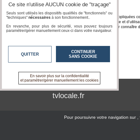
Ce site n'utilise AUCUN cookie de "traçage"
Droit applicable - attribution de juridiction
Seuls sont utilisés les dispositifs qualifiés de "fonctionnels" ou
Les présentes conditions générales sont régies, interprétées et appliquées con
"techniques"
nécessaires
à son fonctionnement..
d’un terme ou d’une disposition des présentes conditions de vente et d’utilisa
En revanche, pour plus de sécurité, vous pouvez toujours
ressort du siège de notre société seront seules compétentes pour connaître de to
paramétrer/gérer manuellement ceux-ci dans votre navigateur.
exécution et/ou leur résiliation et ses conséquences.
Hébergement
CONTINUER
Scaleway/Dedibox
-
OVHcloud
QUITTER
SANS COOKIE
En savoir plus sur la confidentialité
et paramétrer/gérer manuellement les cookies
tvlocale.fr
Pour poursuivre votre navigation sur
,