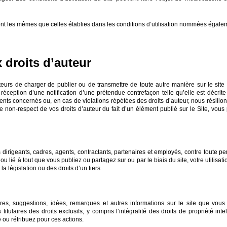
 sont les mêmes que celles établies dans les conditions d’utilisation nommées égalem
 droits d’auteur
sateurs de charger de publier ou de transmettre de toute autre manière sur le site
a réception d’une notification d’une prétendue contrefaçon telle qu’elle est décri
s concernés ou, en cas de violations répétées des droits d’auteur, nous résilions 
 non-respect de vos droits d’auteur du fait d’un élément publié sur le Site, vous
es dirigeants, cadres, agents, contractants, partenaires et employés, contre toute p
u lié à tout que vous publiez ou partagez sur ou par le biais du site, votre utilisat
a législation ou des droits d’un tiers.
s, suggestions, idées, remarques et autres informations sur le site que vous
ulaires des droits exclusifs, y compris l’intégralité des droits de propriété intelle
ou rétribuez pour ces actions.