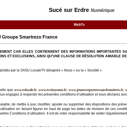
Sucé sur Erdre
Numérique
WebTv
/ Groupe Smartrezo France
TIVEMENT CAR ELLES CONTIENNENT DES INFORMATIONS IMPORTANTES SU
ONS ET EXCLUSIONS, AINSI QU’UNE CLAUSE DE RÉSOLUTION AMIABLE DE
loités par la SASU LocaleTV désignés « Nous » ou la « Société ».
telle que
www.tvlocale.fr
,
www.tvcitoyenne.fr
,
www.jeunesreporterssansfrontieres.fr
,
us engagez à respecter les présentes conditions d’utilisation et vous déclarez avoir
éalable, de mettre à jour, modifier, ajouter ou supprimer des dispositions des prése
ilisation en faisant figurer en haut de page les dates de révision de ces condition
lles Conditions d’utilisation. Il est de votre responsabilité de visiter régulièreme