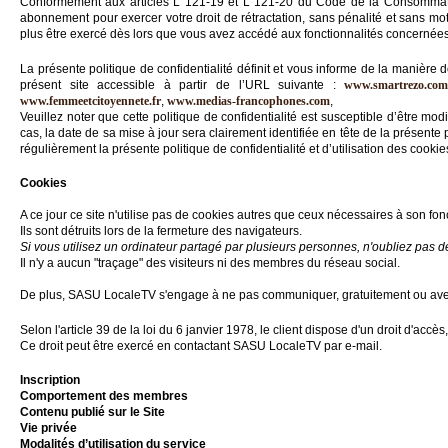
Conformément aux articles L 121-19 et L 121-20 du Code de la Consommation
Gazette
abonnement pour exercer votre droit de rétractation, sans pénalité et sans mot
plus être exercé dès lors que vous avez accédé aux fonctionnalités concernées
Vidéos
La présente politique de confidentialité définit et vous informe de la manière 
présent site accessible à partir de l’URL suivante :
www.smartrezo.co
Médias
www.femmeetcitoyennete.fr
,
www.medias-francophones.com
,
du
Veuillez noter que cette politique de confidentialité est susceptible d’être
groupe
cas, la date de sa mise à jour sera clairement identifiée en tête de la présente 
régulièrement la présente politique de confidentialité et d’utilisation des cook
Blogs
Prémium
Cookies
Inscription
A ce jour ce site n'utilise pas de cookies autres que ceux nécessaires à son fo
annuaire
Ils sont détruits lors de la fermeture des navigateurs.
pro
Si vous utilisez un ordinateur partagé par plusieurs personnes, n'oubliez pas 
Il n'y a aucun "traçage" des visiteurs ni des membres du réseau social.
Accès
éditeur
De plus, SASU LocaleTV s'engage à ne pas communiquer, gratuitement ou avec c
Selon l'article 39 de la loi du 6 janvier 1978, le client dispose d'un droit d'acc
Ce droit peut être exercé en contactant SASU LocaleTV par e-mail.
Inscription
Comportement des membres
Contenu publié sur le Site
Vie privée
Modalités d’utilisation du service