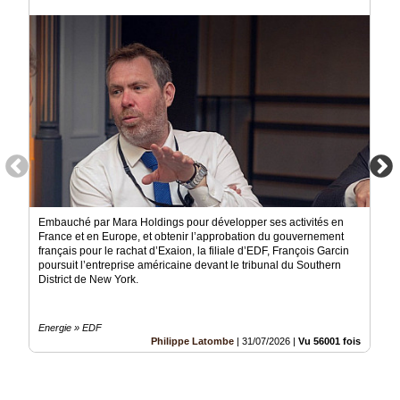
Vidéos
Médias
du
groupe
Blogs
Prémium
Inscription
annuaire
pro
Embauché par Mara Holdings pour développer ses activités en
Accès
France et en Europe, et obtenir l’approbation du gouvernement
éditeur
français pour le rachat d’Exaion, la filiale d’EDF, François Garcin
poursuit l’entreprise américaine devant le tribunal du Southern
District de New York.
Energie » EDF
Philippe Latombe
|
31/07/2026
|
Vu 56001 fois