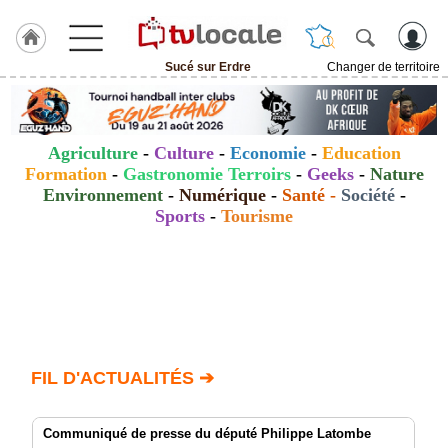
Sucé sur Erdre
Changer de territoire
J'adhère
à
Hulcoq
Agriculture
-
Culture
-
Economie
-
Education
ACCUEIL
Formation
-
Gastronomie Terroirs
-
Geeks
-
Nature
Sucé
sur
Environnement
-
Numérique
-
Santé
-
Société
-
Erdre
Sports
-
Tourisme
TvLocale
France
Accueil
RUBRIQUES
FIL D'ACTUALITÉS ➔
Agenda
Communiqué de presse du député Philippe Latombe
Gazette