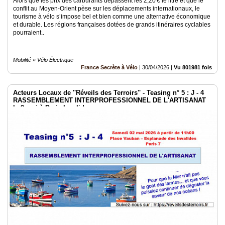
Alors que les prix des carburants dépassent les 2,20 € le litre et que le
conflit au Moyen-Orient pèse sur les déplacements internationaux, le
tourisme à vélo s’impose bel et bien comme une alternative économique
et durable. Les régions françaises dotées de grands itinéraires cyclables
pourraient..
Mobilité » Vélo Électrique
France Secrète à Vélo
|
30/04/2026
|
Vu 801981 fois
Acteurs Locaux de ''Réveils des Terroirs'' - Teasing n° 5 : J - 4
RASSEMBLEMENT INTERPROFESSIONNEL DE L'ARTISANAT
le 2 mai à Paris Invalides