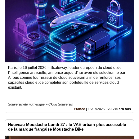
Vidéos
Médias
du
groupe
Blogs
Prémium
Inscription
annuaire
pro
Paris, le 16 juillet 2026 – Scaleway, leader européen du cloud et de
l'intelligence artificielle, annonce aujourd'hui avoir été sélectionné par
Airbus comme fournisseur de cloud souverain afin de renforcer ses
Accès
éditeur
capacités cloud et de compléter son portefeuille de services cloud
existant.
Souveraineté numérique » Cloud Souverain
France
|
16/07/2026
|
Vu 270778 fois
Nouveau Moustache Lundi 27 : le VAE urbain plus accessible
de la marque française Moustache Bike