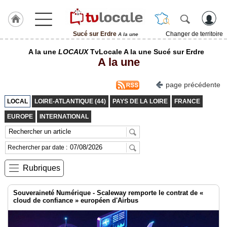
Sucé sur Erdre
Changer de territoire
A la une
J'adhère
A la une
LOCAUX
TvLocale A la une Sucé sur Erdre
à
A la une
Hulcoq
ACCUEIL
page précédente
Sucé
sur
LOCAL
LOIRE-ATLANTIQUE (44)
PAYS DE LA LOIRE
FRANCE
Erdre
EUROPE
INTERNATIONAL
TvLocale
France
Rechercher par date :
Accueil
Rubriques
RUBRIQUES
Souveraineté Numérique - Scaleway remporte le contrat de «
cloud de confiance » européen d'Airbus
Agenda
Gazette