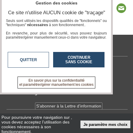
Gestion des cookies
Ce site n'utilise AUCUN cookie de "traçage"
Seuls sont utilisés les dispositifs qualifiés de "fonctionnels" ou
"techniques"
nécessaires
à son fonctionnement..
Page 1 / 5
1
2
3
4
5
En revanche, pour plus de sécurité, vous pouvez toujours
paramétrer/gérer manuellement ceux-ci dans votre navigateur.
tvlocale.fr
CONTINUER
QUITTER
SANS COOKIE
Contactez-nous
En savoir +
A propos de tvlocale.fr
En savoir plus sur la confidentialité
et paramétrer/gérer manuellement les cookies
Devenir délégué
S'abonner à la Lettre d'information
Pour poursuivre votre navigation sur
,
Infos
CNIL/RGPD
vous devez acceptez l’utilisation des
Je paramètre mes choix
Conditions Générales d'Utilisation
cookies nécessaires à son
fonctionnement.