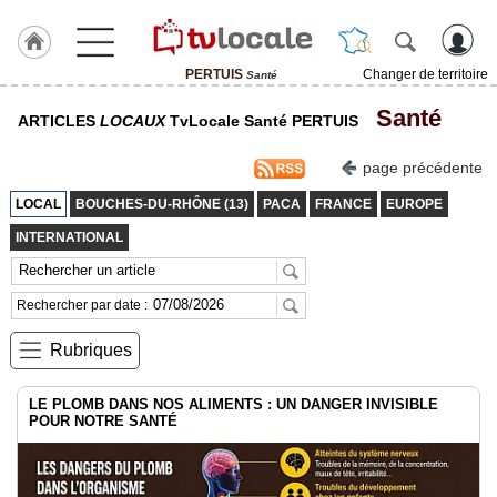
PERTUIS
Changer de territoire
Santé
J'adhère
Santé
ARTICLES
LOCAUX
TvLocale Santé PERTUIS
à
Hulcoq
page précédente
ACCUEIL
PERTUIS
LOCAL
BOUCHES-DU-RHÔNE (13)
PACA
FRANCE
EUROPE
INTERNATIONAL
TvLocale
France
Rechercher par date :
Accueil
Rubriques
RUBRIQUES
LE PLOMB DANS NOS ALIMENTS : UN DANGER INVISIBLE
Agenda
POUR NOTRE SANTÉ
Gazette
Vidéos