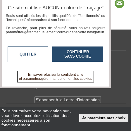
Ce site n'utilise AUCUN cookie de "traçage"
Seuls sont utilisés les dispositifs qualifiés de "fonctionnels" ou
"techniques"
nécessaires
à son fonctionnement..
Page 1 / 2
1
2
En revanche, pour plus de sécurité, vous pouvez toujours
paramétrer/gérer manuellement ceux-ci dans votre navigateur.
tvlocale.fr
CONTINUER
QUITTER
SANS COOKIE
Contactez-nous
En savoir +
A propos de tvlocale.fr
En savoir plus sur la confidentialité
et paramétrer/gérer manuellement les cookies
Devenir délégué
S'abonner à la Lettre d'information
Pour poursuivre votre navigation sur
,
Infos
CNIL/RGPD
vous devez acceptez l’utilisation des
Je paramètre mes choix
Conditions Générales d'Utilisation
cookies nécessaires à son
fonctionnement.