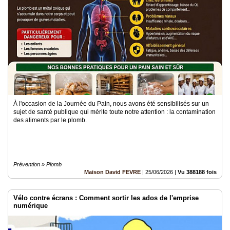
Médias
du
groupe
Blogs
Prémium
Inscription
annuaire
pro
À l'occasion de la Journée du Pain, nous avons été sensibilisés sur un
sujet de santé publique qui mérite toute notre attention : la contamination
Accès
des aliments par le plomb.
éditeur
Prévention » Plomb
Maison David FEVRE
|
25/06/2026
|
Vu 388188 fois
Vélo contre écrans : Comment sortir les ados de l'emprise
numérique