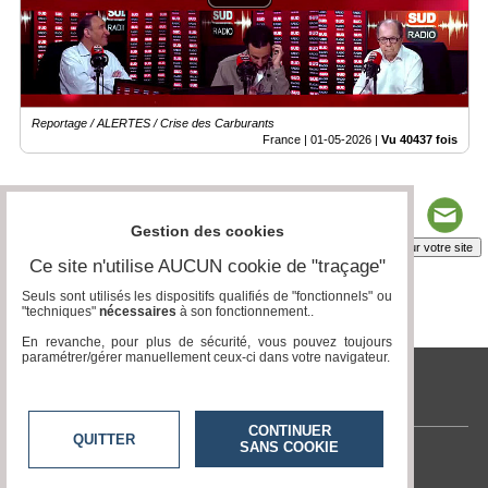
Reportage / ALERTES / Crise des Carburants
France |
01-05-2026
|
Vu 40437 fois
Gestion des cookies
Insérez sur votre site
Ce site n'utilise AUCUN cookie de "traçage"
Seuls sont utilisés les dispositifs qualifiés de "fonctionnels" ou
"techniques"
nécessaires
à son fonctionnement..
Page 1 / 9
1
2
3
4
5
6
7
8
9
En revanche, pour plus de sécurité, vous pouvez toujours
paramétrer/gérer manuellement ceux-ci dans votre navigateur.
tvlocale.fr
CONTINUER
QUITTER
SANS COOKIE
Contactez-nous