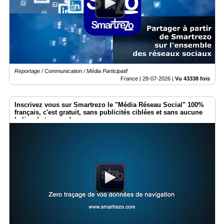
Vidéos
Médias
du
groupe
Blogs
Prémium
Reportage / Communication / Média Participatif
France |
28-07-2026
|
Vu 43338 fois
Inscription
annuaire
pro
Inscrivez vous sur Smartrezo le "Média Réseau Social" 100%
français, c'est gratuit, sans publicités ciblées et sans aucune
Accès
balise de traçage !
éditeur