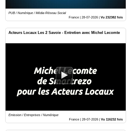
PUB / Numérique / Média-Réseau Social
France |
28-07-2026
|
Vu 232382 fois
Acteurs Locaux Les 2 Savoie - Entretien avec Michel Lecomte
Emission / Entreprises / Numérique
France |
28-07-2026
|
Vu 116232 fois