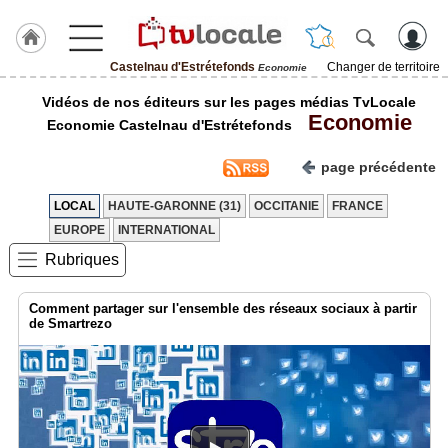
Castelnau d'Estrétefonds
Changer de territoire
Economie
J'adhère
Vidéos de nos éditeurs sur les pages médias TvLocale
à
Economie
Hulcoq
Economie Castelnau d'Estrétefonds
ACCUEIL
page précédente
Castelnau
d'Estrétefonds
LOCAL
HAUTE-GARONNE (31)
OCCITANIE
FRANCE
EUROPE
INTERNATIONAL
TvLocale
France
Rubriques
Accueil
Comment partager sur l'ensemble des réseaux sociaux à partir
de Smartrezo
RUBRIQUES
Agenda
Gazette