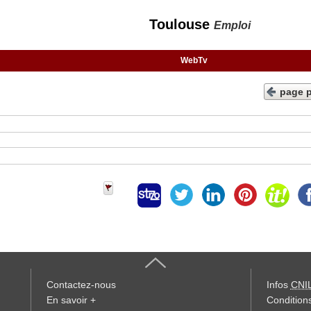
Toulouse
Emploi
WebTv
page 
Contactez-nous
Infos
CNI
En savoir +
Conditions