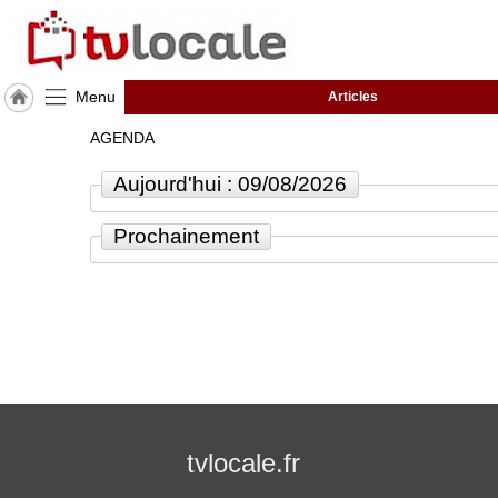
Menu
Articles
J'adhère
AGENDA
à
Hulcoq
Aujourd'hui : 09/08/2026
ACCUEIL
Toulouse
Prochainement
TvLocale
France
Accueil
RUBRIQUES
Agenda
tvlocale.fr
Gazette