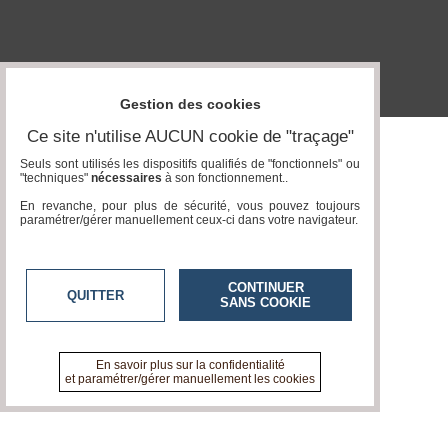
Vidéos
Médias
du
groupe
Gestion des cookies
Blogs
Ce site n'utilise AUCUN cookie de "traçage"
Prémium
Seuls sont utilisés les dispositifs qualifiés de "fonctionnels" ou
"techniques"
nécessaires
à son fonctionnement..
Inscription
annuaire
En revanche, pour plus de sécurité, vous pouvez toujours
pro
paramétrer/gérer manuellement ceux-ci dans votre navigateur.
Accès
éditeur
CONTINUER
QUITTER
SANS COOKIE
En savoir plus sur la confidentialité
et paramétrer/gérer manuellement les cookies