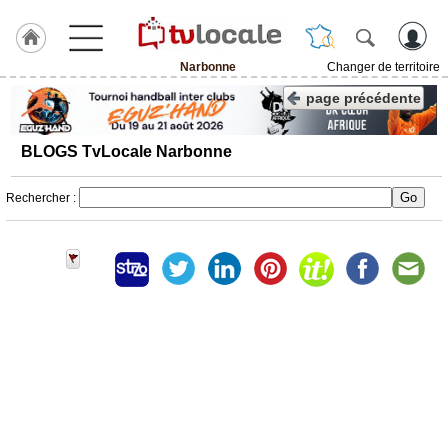
Narbonne
Changer de territoire
J'adhère
page précédente
à
Hulcoq
BLOGS TvLocale Narbonne
ACCUEIL
Narbonne
Rechercher :
TvLocale
France
Accueil
RUBRIQUES
Agenda
Gazette
Vidéos