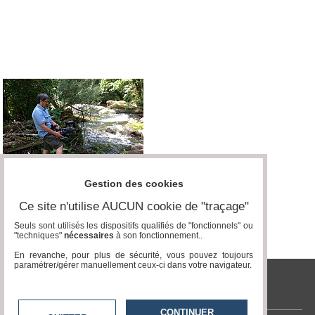
Médias
du
groupe
Blogs
Prémium
Inscription
annuaire
pro
Accès
éditeur
Gestion des cookies
Ce site n'utilise AUCUN cookie de "traçage"
Seuls sont utilisés les dispositifs qualifiés de "fonctionnels" ou
"techniques"
nécessaires
à son fonctionnement..
En revanche, pour plus de sécurité, vous pouvez toujours
paramétrer/gérer manuellement ceux-ci dans votre navigateur.
tvlocale.fr
CONTINUER