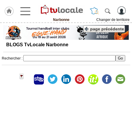
Narbonne
Changer de territoire
J'adhère
page précédente
à
Hulcoq
BLOGS TvLocale Narbonne
ACCUEIL
Narbonne
Rechercher :
TvLocale
France
Accueil
RUBRIQUES
Agenda
Gazette
Vidéos