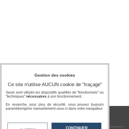
Médias
du
groupe
Blogs
Prémium
Inscription
annuaire
pro
Accès
éditeur
Gestion des cookies
Ce site n'utilise AUCUN cookie de "traçage"
Seuls sont utilisés les dispositifs qualifiés de "fonctionnels" ou
"techniques"
nécessaires
à son fonctionnement..
En revanche, pour plus de sécurité, vous pouvez toujours
paramétrer/gérer manuellement ceux-ci dans votre navigateur.
tvlocale.fr
CONTINUER