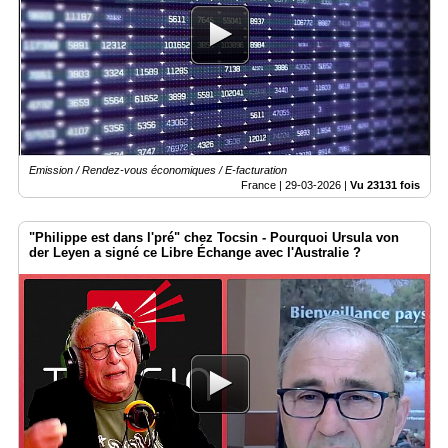
Médias
du
groupe
Blogs
Prémium
Inscription
Emission / Rendez-vous économiques / E-facturation
annuaire
pro
France |
29-03-2026
|
Vu 23131 fois
Accès
"Philippe est dans l'pré" chez Tocsin - Pourquoi Ursula von
éditeur
der Leyen a signé ce Libre Échange avec l'Australie ?