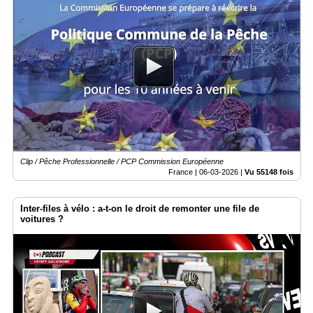
Clip / Pêche Professionnelle / PCP Commission Européenne
France |
06-03-2026
|
Vu 55148 fois
Inter-files à vélo : a-t-on le droit de remonter une file de
voitures ?