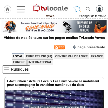
Voves
Changer de territoire
J'adhère
à
Hulcoq
Vidéos de nos éditeurs sur les pages médias TvLocale Voves
ACCUEIL
Voves
page précédente
TvLocale
LOCAL
EURE ET LOIR (28)
CENTRE VAL DE LOIRE
FRANCE
France
EUROPE
INTERNATIONAL
Accueil
Rubriques
RUBRIQUES
E-facturation : Acteurs Locaux Les Deux Savoie se mobilisent
pour accompagner la transition numérique du tissu
économique local
Agenda
Gazette
Vidéos