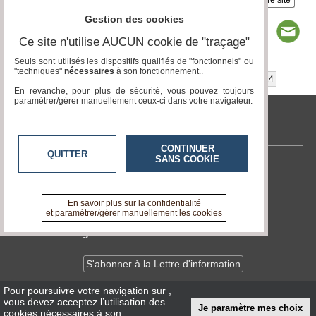
Gestion des cookies
Ce site n'utilise AUCUN cookie de "traçage"
Seuls sont utilisés les dispositifs qualifiés de "fonctionnels" ou
"techniques"
nécessaires
à son fonctionnement..
Page 1 / 14
1
2
3
4
5
6
7
8
9
10
11
12
13
14
En revanche, pour plus de sécurité, vous pouvez toujours
paramétrer/gérer manuellement ceux-ci dans votre navigateur.
tvlocale.fr
CONTINUER
QUITTER
SANS COOKIE
Contactez-nous
En savoir +
A propos de tvlocale.fr
En savoir plus sur la confidentialité
et paramétrer/gérer manuellement les cookies
Devenir délégué
S'abonner à la Lettre d'information
Pour poursuivre votre navigation sur
,
Infos
CNIL/RGPD
vous devez acceptez l’utilisation des
Je paramètre mes choix
Conditions Générales d'Utilisation
cookies nécessaires à son