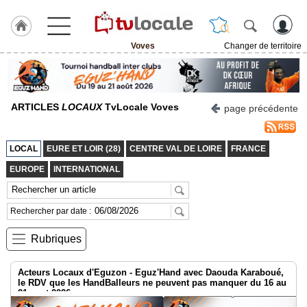
Voves
Changer de territoire
J'adhère
à
Hulcoq
ARTICLES
LOCAUX
TvLocale Voves
page précédente
ACCUEIL
Voves
LOCAL
EURE ET LOIR (28)
CENTRE VAL DE LOIRE
FRANCE
TvLocale
France
EUROPE
INTERNATIONAL
Accueil
Rechercher par date :
RUBRIQUES
Rubriques
Agenda
Acteurs Locaux d'Eguzon - Eguz'Hand avec Daouda Karaboué,
Gazette
le RDV que les HandBalleurs ne peuvent pas manquer du 16 au
21 aout 2026
Vidéos