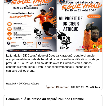
Médias
du
groupe
Blogs
Prémium
Inscription
annuaire
pro
Accès
La fondation DK Cœur Afrique et Daouda Karaboué, double champion
éditeur
olympique et du monde de handball, annoncent la modification du stage
prévu du 16 au 21 août en solidarité avec les familles et les jeunes
contraints d’annuler leur venue consécutivement aux incendies et
canicule qui touchent..
Handball » DK Coeur Afrique
Éguzon Chantôme
|
04/08/2026
|
Vu 492 fois
Communiqué de presse du député Philippe Latombe