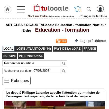
Nort sur Erdre
Changer de territoire
Education - formation
J'adhère
ARTICLES
LOCAUX
TvLocale Education - formation Nort sur
à
Education - formation
Hulcoq
Erdre
ACCUEIL
page précédente
Nort
sur
LOCAL
LOIRE-ATLANTIQUE (44)
PAYS DE LA LOIRE
FRANCE
Erdre
EUROPE
INTERNATIONAL
TvLocale
France
Rechercher par date :
Accueil
Rubriques
RUBRIQUES
Le député Philippe Latombe appelle l'attention du ministre de
l'enseignement supérieur, de la recherche et de l'espace
Agenda
Gazette