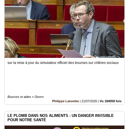
Vidéos
Médias
du
groupe
Blogs
Prémium
Inscription
annuaire
pro
sur la mise à jour du simulateur officiel des bourses sur critères sociaux
Accès
éditeur
Bourses et aides » Divers
Philippe Latombe
|
21/07/2026
|
Vu 184059 fois
LE PLOMB DANS NOS ALIMENTS : UN DANGER INVISIBLE
POUR NOTRE SANTÉ