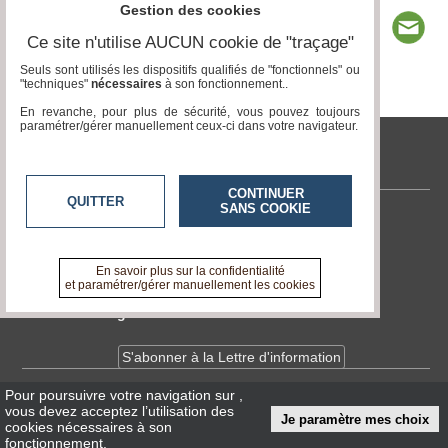
Gestion des cookies
Ce site n'utilise AUCUN cookie de "traçage"
Seuls sont utilisés les dispositifs qualifiés de "fonctionnels" ou
"techniques"
nécessaires
à son fonctionnement..
Page 1 / 2
1
2
En revanche, pour plus de sécurité, vous pouvez toujours
paramétrer/gérer manuellement ceux-ci dans votre navigateur.
tvlocale.fr
CONTINUER
QUITTER
SANS COOKIE
Contactez-nous
En savoir +
A propos de tvlocale.fr
En savoir plus sur la confidentialité
et paramétrer/gérer manuellement les cookies
Devenir délégué
S'abonner à la Lettre d'information
Pour poursuivre votre navigation sur
,
Infos
CNIL/RGPD
vous devez acceptez l’utilisation des
Je paramètre mes choix
Conditions Générales d'Utilisation
cookies nécessaires à son
fonctionnement.