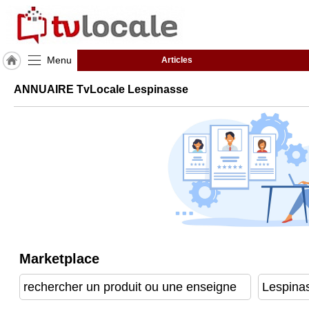
Menu
Articles
J'adhère
ANNUAIRE TvLocale Lespinasse
à
Hulcoq
ACCUEIL
Lespinasse
TvLocale
France
Accueil
RUBRIQUES
Marketplace
Agenda
Gazette