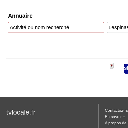
Vidéos
Annuaire
Médias
du
groupe
Blogs
Prémium
Inscription
annuaire
pro
Accès
éditeur
Contactez-n
tvlocale.fr
En savoir +
A propos de t