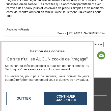
Légère et fondante, la pintade se savoure aussi bien en brochettes qu’en
fricassée ou en salade. Des recettes qui s’accordent parfaitement avec
l’arrivée des beaux jours et les envies de plaisirs simples et de moments
conviviaux entre amis ou en famille. Avec seulement 134 calories pour
100..
Recettes » Pintade
France
|
27/12/2017
|
Vu 1416141 fois
Insérez sur votre site
Gestion des cookies
Ce site n'utilise AUCUN cookie de "traçage"
Seuls sont utilisés les dispositifs qualifiés de "fonctionnels" ou
"techniques"
nécessaires
à son fonctionnement..
Page 1 / 1
1
En revanche, pour plus de sécurité, vous pouvez toujours
paramétrer/gérer manuellement ceux-ci dans votre navigateur.
tvlocale.fr
CONTINUER
QUITTER
SANS COOKIE
Contactez-nous
En savoir +