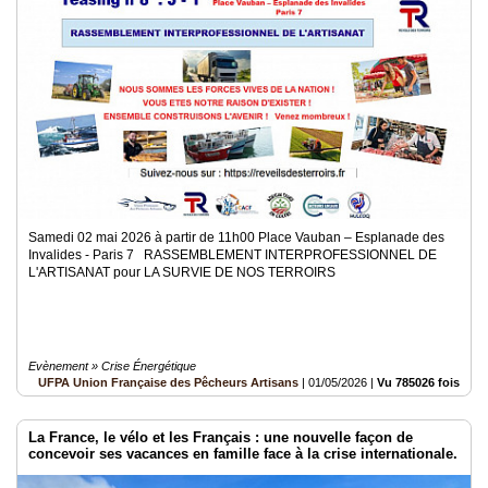
Médias
du
groupe
Blogs
Prémium
Inscription
annuaire
pro
Samedi 02 mai 2026 à partir de 11h00 Place Vauban – Esplanade des
Accès
Invalides - Paris 7 RASSEMBLEMENT INTERPROFESSIONNEL DE
éditeur
L'ARTISANAT pour LA SURVIE DE NOS TERROIRS
Evènement » Crise Énergétique
UFPA Union Française des Pêcheurs Artisans
|
01/05/2026
|
Vu 785026 fois
La France, le vélo et les Français : une nouvelle façon de
concevoir ses vacances en famille face à la crise internationale.