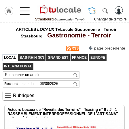
Strasbourg
Changer de territoire
Gastronomie - Terroir
J'adhère
ARTICLES
LOCAUX
TvLocale Gastronomie - Terroir
à
Gastronomie - Terroir
Hulcoq
Strasbourg
ACCUEIL
page précédente
Strasbourg
LOCAL
BAS-RHIN (67)
GRAND EST
FRANCE
EUROPE
TvLocale
INTERNATIONAL
France
Accueil
Rechercher par date :
RUBRIQUES
Rubriques
Agenda
Acteurs Locaux de ''Réveils des Terroirs'' - Teasing n° 8 : J - 1
RASSEMBLEMENT INTERPROFESSIONNEL DE L'ARTISANAT
Gazette
le 2 mai à Paris Invalides
Vidéos