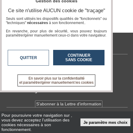
Gestion des cookies
Ce site n'utilise AUCUN cookie de "traçage"
Médias
du
Seuls sont utilisés les dispositifs qualifiés de "fonctionnels" ou
groupe
"techniques"
nécessaires
à son fonctionnement..
En revanche, pour plus de sécurité, vous pouvez toujours
Blogs
paramétrer/gérer manuellement ceux-ci dans votre navigateur.
Prémium
tvlocale.fr
Inscription
annuaire
pro
CONTINUER
QUITTER
SANS COOKIE
Contactez-nous
Accès
éditeur
En savoir +
A propos de tvlocale.fr
En savoir plus sur la confidentialité
et paramétrer/gérer manuellement les cookies
Devenir délégué
S'abonner à la Lettre d'information
Pour poursuivre votre navigation sur
,
Infos
CNIL/RGPD
vous devez acceptez l’utilisation des
Je paramètre mes choix
Conditions Générales d'Utilisation
cookies nécessaires à son
fonctionnement.