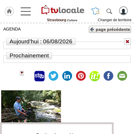
Strasbourg
Changer de territoire
Culture
J'adhère
AGENDA
page précédente
à
Hulcoq
Aujourd'hui : 06/08/2026
ACCUEIL
Strasbourg
Prochainement
TvLocale
France
Accueil
RUBRIQUES
Agenda
Gazette
Vidéos