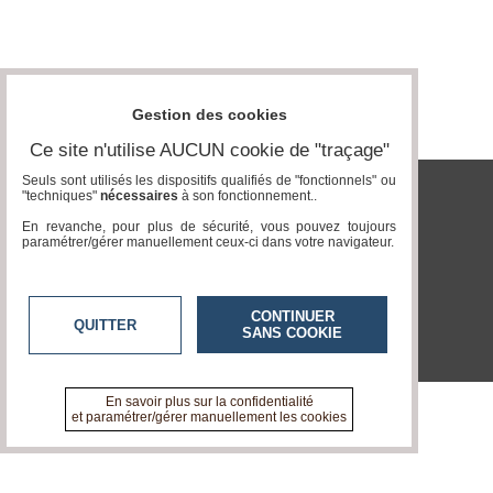
Vidéos
Médias
du
groupe
Gestion des cookies
Blogs
Ce site n'utilise AUCUN cookie de "traçage"
Prémium
Seuls sont utilisés les dispositifs qualifiés de "fonctionnels" ou
"techniques"
nécessaires
à son fonctionnement..
Inscription
tvlocale.fr
annuaire
En revanche, pour plus de sécurité, vous pouvez toujours
pro
paramétrer/gérer manuellement ceux-ci dans votre navigateur.
Accès
éditeur
CONTINUER
QUITTER
SANS COOKIE
En savoir plus sur la confidentialité
et paramétrer/gérer manuellement les cookies